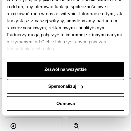
i reklam, aby oferować funkcje społecznościowe i
analizować ruch w naszej witrynie. Informacje o tym, jak
korzystasz z naszej witryny, udostępniamy partnerom
społecznościowym, reklamowym i analitycznym.
Partnerzy mogą połączyć te informacje z innymi danymi
otrzymanymi od Ciebie lub uzyskanymi podczas
korzystania z ich usług.
Zezwól na wszystkie
Spersonalizuj
We support our partners in
every area of digital marketing
Odmowa