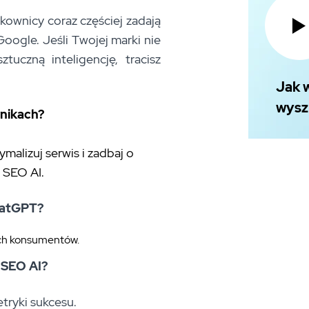
tkownicy coraz częściej zadają
oogle. Jeśli Twojej marki nie
uczną inteligencję, tracisz
Jak 
wysz
nikach?
ymalizuj serwis i zadbaj o
 SEO AI.
ChatGPT?
ych konsumentów.
w SEO AI?
ryki sukcesu.