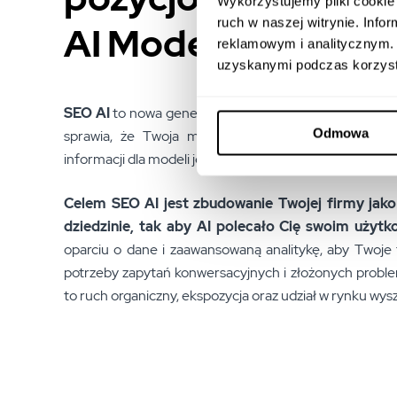
Wykorzystujemy pliki cookie 
ruch w naszej witrynie. Inf
AI Mode
reklamowym i analitycznym. 
uzyskanymi podczas korzysta
SEO AI
to nowa generacja pozycjonowania. To komplek
Odmowa
sprawia, że Twoja marka, produkty i usługi stają
informacji dla modeli językowych, takich jak AI Mode i 
Celem SEO AI jest zbudowanie Twojej firmy jako
dziedzinie, tak aby AI polecało Cię swoim użyt
oparciu o dane i zaawansowaną analitykę, aby Twoje 
potrzeby zapytań konwersacyjnych i złożonych probl
to ruch organiczny, ekspozycja oraz udział w rynku wy