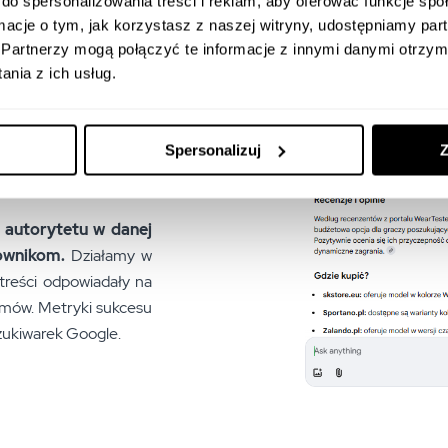
do spersonalizowania treści i reklam, aby oferować funkcje sp
ormacje o tym, jak korzystasz z naszej witryny, udostępniamy p
Partnerzy mogą połączyć te informacje z innymi danymi otrzym
nia z ich usług.
sowa strategia, która
Spersonalizuj
Z
 się głównym źródłem
AI Overview.
 autorytetu w danej
kownikom.
Działamy w
treści odpowiadały na
emów. Metryki sukcesu
szukiwarek Google.