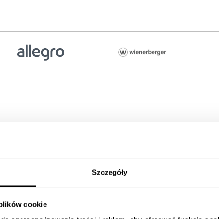
SEO:
Szczegóły
i
 plików cookie
d AIO i