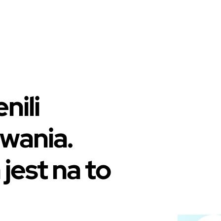
nili
wania.
jest na to