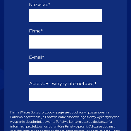
Nazwisko
*
Firma
*
E-mail
*
Adres URL witryny internetowej
*
Firma Whites Sp. z o. o. zobowiązuje się do ochrony i poszanowania
Państwa prywatności, a Państwa dane osobowe będziemy wykorzystywać
wyłącznie do administrowania Państwa kontem oraz do dostarczania
informacji produktów i usług, o które Państwo prosili. Od czasu do czasu