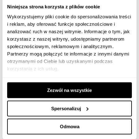
wytycznymi dotyczącymi długości oraz
Niniejsza strona korzysta z plików cookie
jakości treści! Poznaj szczegółowe
Wykorzystujemy pliki cookie do spersonalizowania treści
wskazówki korzystania z list
i reklam, aby oferować funkcje społecznościowe i
analizować ruch w naszej witrynie. Informacje o tym, jak
(punktorów), multimediów oraz danych
korzystasz z naszej witryny, udostępniamy partnerom
strukturalnych!
społecznościowym, reklamowym i analitycznym.
Partnerzy mogą połączyć te informacje z innymi danymi
Otrzymasz raport z branży w SERP.
otrzymanymi od Ciebie lub uzyskanymi podczas
Dowiesz się, kto jest liderem
,
korzystania z ich usług.
konkurentem oraz poznasz stopień
optymalizacji serwisów w podziale na
Zezwól na wszystkie
poszczególne czynniki rankingowe.
Zbadaj jaki profil linkowy
ma twoja
Spersonalizuj
konkurencja i serwisy w TOP 1-3. Nie
inwestuj w błędne decyzje, tylko opieraj
Odmowa
je na danych. Dobrze stworzony profil