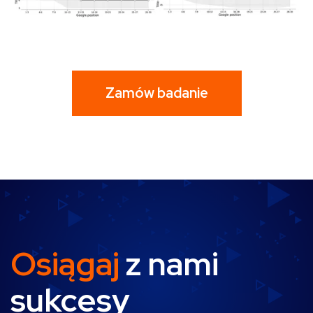
Zamów badanie
Osiągaj
z
nami
sukcesy