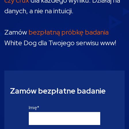
czy crux
dla każdego wyniku.
Działaj na
danych, a nie na intuicji.
Zamów
bezpłatną próbkę badania
White Dog dla Twojego serwisu www!
Zamów bezpłatne badanie
Imię
*