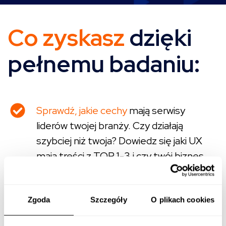
Co zyskasz
dzięki
pełnemu badaniu:
Sprawdź, jakie cechy
mają serwisy
liderów twojej branży. Czy działają
szybciej niż twoja? Dowiedz się jaki UX
mają treści z TOP 1-3 i czy twój biznes
jest na tej liście.
Dowiedz się jak tworzyć treści
by
Zgoda
Szczegóły
O plikach cookies
realizowały zakładane cele! Twórz strony
docelowe zgodnie z precyzyjnymi