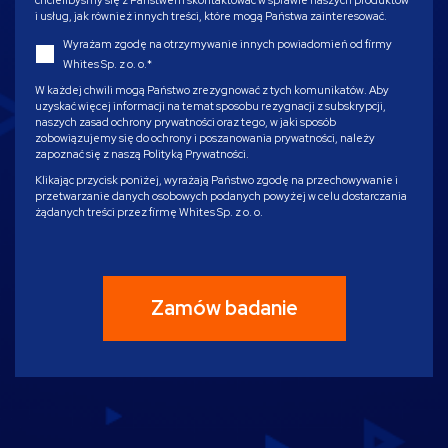
chcielibyśmy się z Państwem skontaktować w sprawie naszych produktów
i usług, jak również innych treści, które mogą Państwa zainteresować.
Wyrażam zgodę na otrzymywanie innych powiadomień od firmy
Whites Sp. z o. o.
*
W każdej chwili mogą Państwo zrezygnować z tych komunikatów. Aby
uzyskać więcej informacji na temat sposobu rezygnacji z subskrypcji,
naszych zasad ochrony prywatności oraz tego, w jaki sposób
zobowiązujemy się do ochrony i poszanowania prywatności, należy
zapoznać się z naszą Polityką Prywatności.
Klikając przycisk poniżej, wyrażają Państwo zgodę na przechowywanie i
przetwarzanie danych osobowych podanych powyżej w celu dostarczania
żądanych treści przez firmę Whites Sp. z o. o.