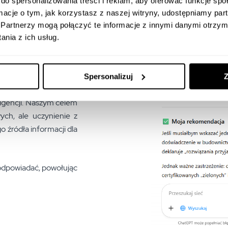
do spersonalizowania treści i reklam, aby oferować funkcje sp
ormacje o tym, jak korzystasz z naszej witryny, udostępniamy p
Partnerzy mogą połączyć te informacje z innymi danymi otrzym
nia z ich usług.
Spersonalizuj
Z
egia nowej generacji,
ligencji. Naszym celem
ych, ale uczynienie z
 źródła informacji dla
 odpowiadać, powołując