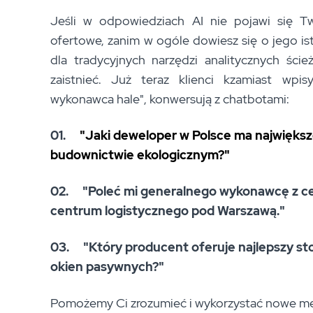
Jeśli w odpowiedziach AI nie pojawi się Two
ofertowe, zanim w ogóle dowiesz się o jego ist
dla tradycyjnych narzędzi analitycznych ścież
zaistnieć. Już teraz klienci kzamiast wp
wykonawca hale", konwersują z chatbotami:
01.
"Jaki deweloper w Polsce ma najwięks
budownictwie ekologicznym?"
02.
"Poleć mi generalnego wykonawcę z c
centrum logistycznego pod Warszawą."
03.
"Który producent oferuje najlepszy st
okien pasywnych?"
Pomożemy Ci zrozumieć i wykorzystać nowe met