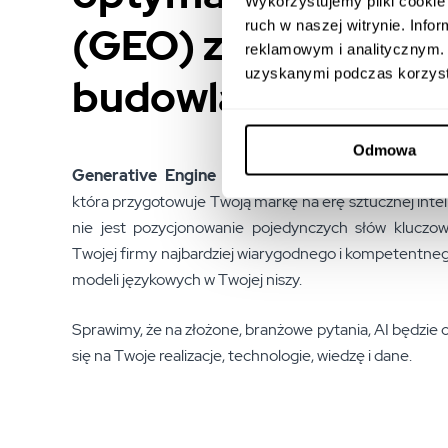
Wykorzystujemy pliki cookie 
ruch w naszej witrynie. Inf
(GEO) z branży
reklamowym i analitycznym. 
uzyskanymi podczas korzysta
budowlanej
Odmowa
Generative Engine Optimization (GEO)
to strat
która przygotowuje Twoją markę na erę sztucznej inte
nie jest pozycjonowanie pojedynczych słów kluczow
Twojej firmy najbardziej wiarygodnego i kompetentnego
modeli językowych w Twojej niszy.
Sprawimy, że na złożone, branżowe pytania, AI będzie
się na Twoje realizacje, technologie, wiedzę i dane.