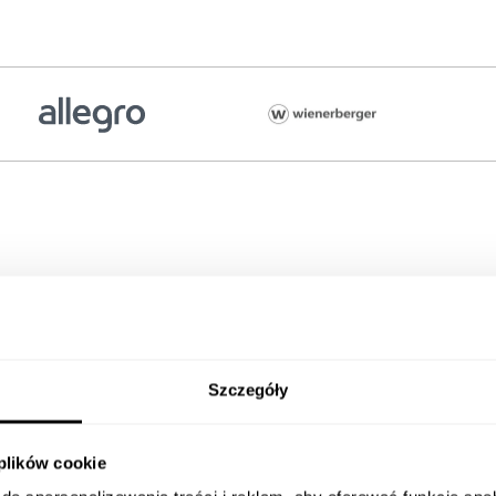
ługę
Szczegóły
 plików cookie
isów