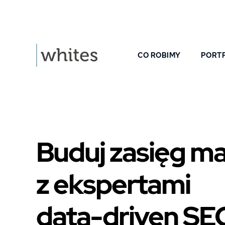
CO ROBIMY
PORT
Buduj zasięg
ma
z ekspertami
data-driven SE