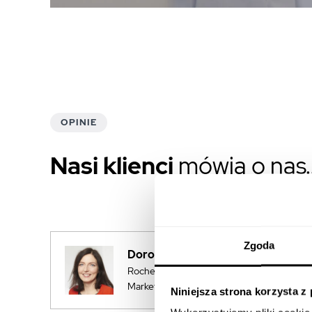
OPINIE
Nasi klienci
mówią o nas..
Zgoda
Dorota Wysocka
Roche Polska Sp. z.o.o., Multichannel
Marketing Manager
Niniejsza strona korzysta z