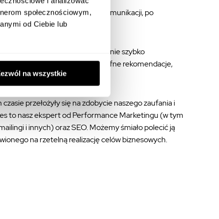
ołecznościowe i analizować
raz doboru mediów i kanałów komunikacji, po
artnerom społecznościowym,
anymi od Ciebie lub
owanie do bieżącej i niejednokrotnie szybko
zejrzystość raportowania i trsdssdafne rekomendacje,
ezwól na wszystkie
je w oparciu o dostępne dane.
 czasie przełożyły się na zdobycie naszego zaufania i
ites to nasz ekspert od Performance Marketingu (w tym
ilingi i innych) oraz SEO. Możemy śmiało polecić ją
wionego na rzetelną realizację celów biznesowych.