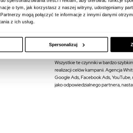
do spersonalizowania treści i reklam, aby oferować funkcje sp
Od momentu przygotowania strategii o
ormacje o tym, jak korzystasz z naszej witryny, udostępniamy p
realizację działań i ich optymalizację .
Partnerzy mogą połączyć te informacje z innymi danymi otrzym
nia z ich usług.
Elastyczne podejście umożliwia dostos
zmieniającej się sytuacji rynkowej. Pr
Spersonalizuj
Z
pozwalają sprawnie podejmować decyz
Wszystkie te czynniki w bardzo szybkim
realizacji celów kampanii. Agencja Wh
Google Ads, Facebook Ads, YouTube, ma
jako odpowiedzialnego partnera, nasta