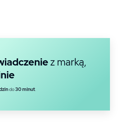
iadczenie
z marką,
nie
dzin
do
30 minut
.