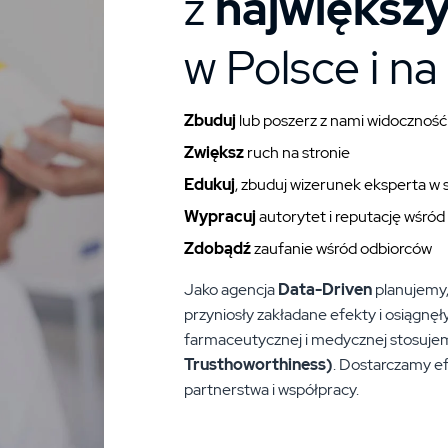
z
największ
w Polsce i na
Zbuduj
lub poszerz z nami widocznoś
Zwiększ
ruch na stronie
Edukuj
, zbuduj wizerunek eksperta w 
Wypracuj
autorytet i reputację wśród
Zdobądź
zaufanie wśród odbiorców
Jako agencja
Data-Driven
planujemy, 
przyniosły zakładane efekty i osiągnęły
farmaceutycznej i medycznej stosuj
Trusthoworthiness)
. Dostarczamy ef
partnerstwa i współpracy.