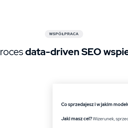
WSPÓŁPRACA
proces
data-driven SEO wspie
Co sprzedajesz i w jakim model
Jaki masz cel?
Wizerunek, sprzeda