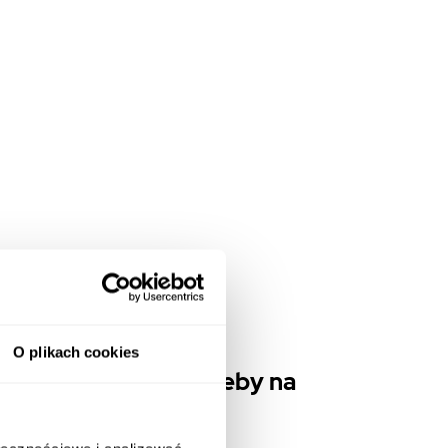
je się wyjątkowym
O plikach cookies
łością o nasze potrzeby na
acy.