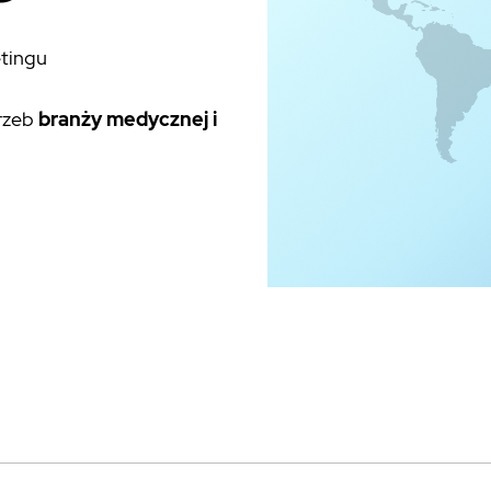
etingu
rzeb
branży medycznej i