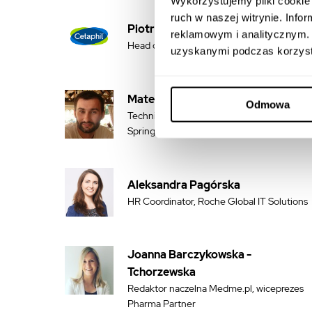
Wykorzystujemy pliki cookie 
ruch w naszej witrynie. Inf
Piotr Wasik
reklamowym i analitycznym. 
Head of Marketing Consumer, Galderma
uzyskanymi podczas korzysta
Mateusz Mikoś
Odmowa
Technical SEO Team Leader, Ringier Axel
Springer Polska, Medonet
Aleksandra Pagórska
HR Coordinator, Roche Global IT Solutions
Joanna Barczykowska -
Tchorzewska
Redaktor naczelna Medme.pl, wiceprezes
Pharma Partner