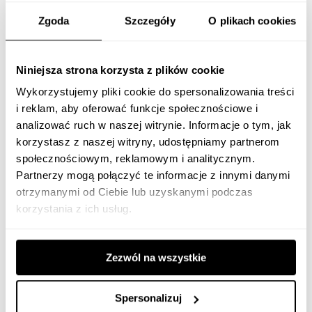
Zgoda
Szczegóły
O plikach cookies
Niniejsza strona korzysta z plików cookie
Wykorzystujemy pliki cookie do spersonalizowania treści
i reklam, aby oferować funkcje społecznościowe i
analizować ruch w naszej witrynie. Informacje o tym, jak
korzystasz z naszej witryny, udostępniamy partnerom
społecznościowym, reklamowym i analitycznym.
Partnerzy mogą połączyć te informacje z innymi danymi
otrzymanymi od Ciebie lub uzyskanymi podczas
korzystania z ich usług.
Wyrażam zgodę na otrzymywanie innych powiadomień od firmy
*
Whites Sp. z o. o.*
Zezwól na wszystkie
Firma Whites Sp. z o. o. zobowiązuje się do ochrony i poszanowania
Państwa prywatności, a Państwa dane osobowe będziemy
Spersonalizuj
wykorzystywać wyłącznie do administrowania Państwa kontem oraz