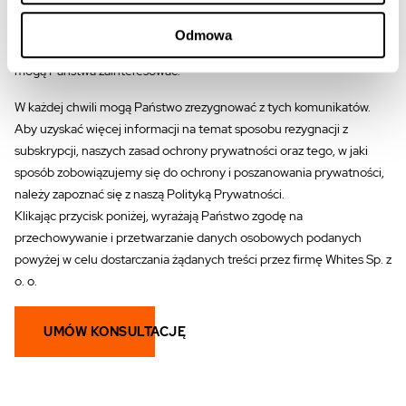
do dostarczania informacji produktów i usług, o które Państwo prosili.
Od czasu do czasu chcielibyśmy się z Państwem skontaktować w
Odmowa
sprawie naszych produktów i usług, jak również innych treści, które
mogą Państwa zainteresować.
W każdej chwili mogą Państwo zrezygnować z tych komunikatów.
Aby uzyskać więcej informacji na temat sposobu rezygnacji z
subskrypcji, naszych zasad ochrony prywatności oraz tego, w jaki
sposób zobowiązujemy się do ochrony i poszanowania prywatności,
należy zapoznać się z naszą Polityką Prywatności.
Klikając przycisk poniżej, wyrażają Państwo zgodę na
przechowywanie i przetwarzanie danych osobowych podanych
powyżej w celu dostarczania żądanych treści przez firmę Whites Sp. z
o. o.