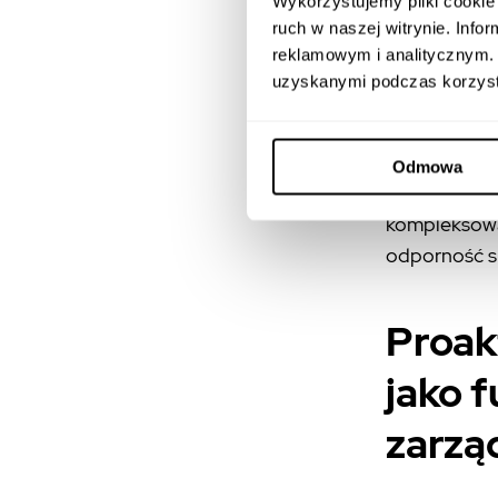
Wykorzystujemy pliki cookie 
przekazywane
ruch w naszej witrynie. Inf
wspierają pr
reklamowym i analitycznym. 
budowanie i
uzyskanymi podczas korzysta
mogą szybko
rozprzestrze
wiarygodnym
Odmowa
wydarzeń. R
kompleksową 
odporność s
Proak
jako 
zarzą