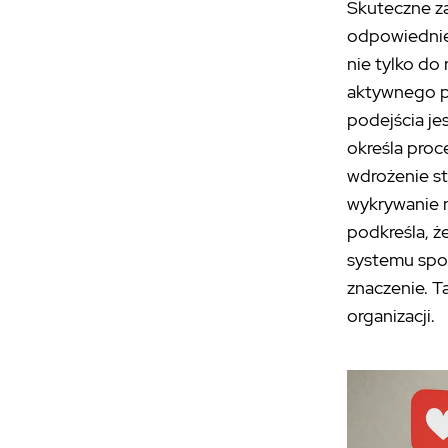
Skuteczne z
odpowiednie
nie tylko do
aktywnego p
podejścia je
określa proc
wdrożenie s
wykrywanie 
podkreśla, 
systemu społ
znaczenie. T
organizacji.