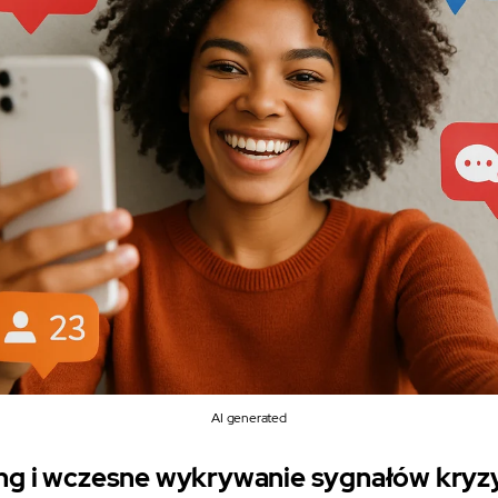
AI
generated
ng i wczesne wykrywanie sygnałów kry