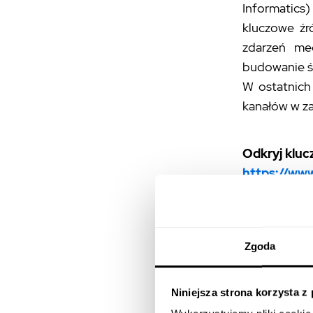
Informatics
kluczowe źr
zdarzeń med
budowanie św
W ostatnich
kanałów w z
Odkryj kluc
https://ww
rynku-infl
Znaczeni
Zgoda
Treści gene
Niniejsza strona korzysta z
dla służb ra