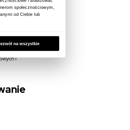
ołecznościowe i analizować
wistym,
artnerom społecznościowym,
żliwia
anymi od Ciebie lub
 które
informacja
tają się
ebieg
ezwól na wszystkie
 na
kowych i
wanie