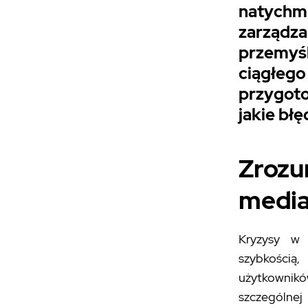
natychm
zarząd
przemyś
ciągłeg
przygoto
jakie błę
Zroz
media
Kryzysy w 
szybkością
użytkownikó
szczególnej