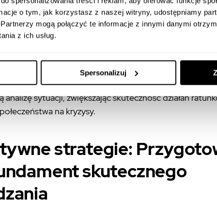
do spersonalizowania treści i reklam, aby oferować funkcje sp
 bezpośrednio przez obywateli, często w czasie rzeczy
ormacje o tym, jak korzystasz z naszej witryny, udostępniamy p
ocesy decyzyjne i efektywną alokację zasobów. CGC umo
Partnerzy mogą połączyć te informacje z innymi danymi otrzym
 koordynację oddolnych społeczności samopomocowych,
nia z ich usług.
 reagować na lokalne potrzeby. W środowisku, gdzie dez
nia się błyskawicznie, zweryfikowane treści obywatelskie s
 źródłem faktów, pomagając zrozumieć rzeczywisty prz
Spersonalizuj
Z
óżnorodność perspektyw i szeroki zasięg CGC pozwalają
analizę sytuacji, zwiększając skuteczność działań ratun
połeczeństwa na kryzysy.
tywne strategie: Przygoto
fundament skutecznego
dzania