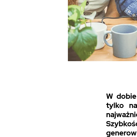
W dobie 
tylko n
najważn
Szybkość
generow