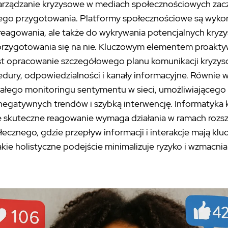
arządzanie kryzysowe w mediach społecznościowych zacz
go przygotowania. Platformy społecznościowe są wyko
 reagowania, ale także do wykrywania potencjalnych kryzy
rzygotowania się na nie. Kluczowym elementem proakt
st opracowanie szczegółowego planu komunikacji kryzyso
edury, odpowiedzialności i kanały informacyjne. Równie w
tałego monitoringu sentymentu w sieci, umożliwiająceg
negatywnych trendów i szybką interwencję. Informatyka
że skuteczne reagowanie wymaga działania w ramach roz
ecznego, gdzie przepływ informacji i interakcje mają kl
akie holistyczne podejście minimalizuje ryzyko i wzmacn