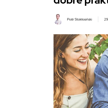
dobre prak
Piotr Stokłosiński
29