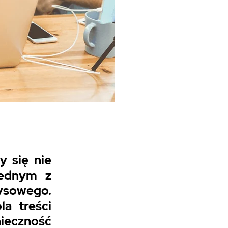
y się nie
jednym z
ysowego.
la treści
ieczność