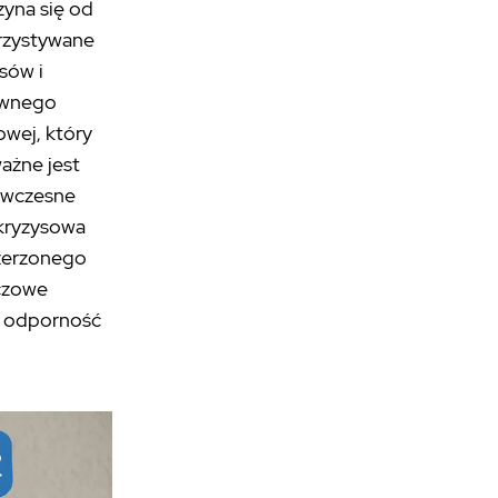
yna się od
rzystywane
sów i
ywnego
wej, który
ażne jest
o wczesne
 kryzysowa
szerzonego
uczowe
ia odporność