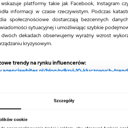
) wskazuje platformy takie jak Facebook, Instagram cz
ódła informacji w czasie rzeczywistym. Podczas katastr
ia społecznościowe dostarczają bezcennych danych
iadomości sytuacyjnej i umożliwiając szybkie podejmow
 dwóch dekadach obserwujemy wyraźny wzrost wykorz
arządzaniu kryzysowym.
zowe trendy na rynku influencerów:
w.agencjawhites.pl/blog/odkryj-10-kluczowych-tren
uencerow
e treści generowanych przez użytkowni
Szczegóły
rowane przez użytkowników (CGC) są nieocenionym źró
 plików cookie
tunkowych i organizacji zarządzających kryzysami. Informa