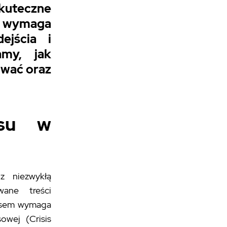
kuteczne
 wymaga
ejścia i
amy, jak
ować oraz
ysu w
z niezwykłą
wane treści
zysem wymaga
owej (Crisis