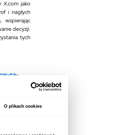
y X.com jako
of i nagłych
, wspierając
anie decyzji.
ystania tych
dow-na-
ków
O plikach cookies
dłem danych
cje