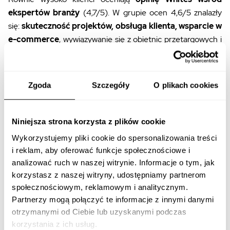
ekspertów branży
(4,7/5). W grupie ocen 4,6/5 znalazły
się:
skuteczność projektów, obsługa klienta, wsparcie w
e-commerce
, wywiązywanie się z obietnic przetargowych i
współpraca przy rozwiązywaniu problemów.
„Raport MMP potwierdza to, co najważniejsze: siłą Whites są
Zgoda
Szczegóły
O plikach cookies
ludzie. Dziękujemy całemu zespołowi za to, że nasi klienci są
zawsze w najlepszych rękach."
–
Agnieszka Owczarek
,
Client Service Director, Agencja Whites.
Niniejsza strona korzysta z plików cookie
Wykorzystujemy pliki cookie do spersonalizowania treści
Jakie usługi digital marketingowe
i reklam, aby oferować funkcje społecznościowe i
oferuje Agencja Whites?
analizować ruch w naszej witrynie. Informacje o tym, jak
korzystasz z naszej witryny, udostępniamy partnerom
Whites to agencja digital marketingowa z 14-letnim
społecznościowym, reklamowym i analitycznym.
doświadczeniem na rynku. Główne obszary usług:
Partnerzy mogą połączyć te informacje z innymi danymi
otrzymanymi od Ciebie lub uzyskanymi podczas
GEO — Generative Engine Optimization
korzystania z ich usług.