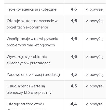
Projekty agencji są skuteczne
4,6
✓ powyżej
Oferuje skuteczne wsparcie w
4,6
✓ powyżej
projektach e-commerce
Współpracuje w rozwiązywaniu
4,6
✓ powyżej
problemów marketingowych
Wywiązuje się z obietnic
4,6
✓ powyżej
składanych w przetargach
Zadowolenie z kreacji i produkcji
4,5
✓ powyżej
Usługi agencji warte są
4,5
✓ powyżej
pieniędzy, które jej płacimy
Oferuje strategiczne i
4,4
✓ powyżej