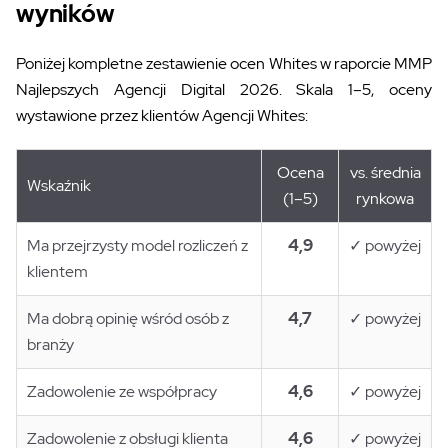
wyników
Poniżej kompletne zestawienie ocen Whites w raporcie MMP
Najlepszych Agencji Digital 2026. Skala 1–5, oceny
wystawione przez klientów Agencji Whites:
Ocena
vs. średnia
Wskaźnik
(1–5)
rynkowa
Ma przejrzysty model rozliczeń z
4,9
✓ powyżej
klientem
Ma dobrą opinię wśród osób z
4,7
✓ powyżej
branży
Zadowolenie ze współpracy
4,6
✓ powyżej
Zadowolenie z obsługi klienta
4,6
✓ powyżej