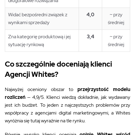
długofalowe rozwiązania
Widać bezpośredni związek z
4,0
~ przy
wynikami sprzedaży
średniej
Zna kategorię produktową i jej
3,4
~ przy
sytuację rynkową
średniej
Co szczególnie doceniają klienci
Agencji Whites?
Najwyżej oceniony obszar to
przejrzystość modelu
rozliczeń
— 4,9/5. Klienci wiedzą dokładnie, jak wydawany
jest ich budżet. To jeden z najczęstszych problemów przy
współpracy z agencjami digital marketingowymi, a Whites
wyróżnia się tutaj wyraźnie na tle rynku.
Równie wysoko klienci oceniają
opinię Whites wśród