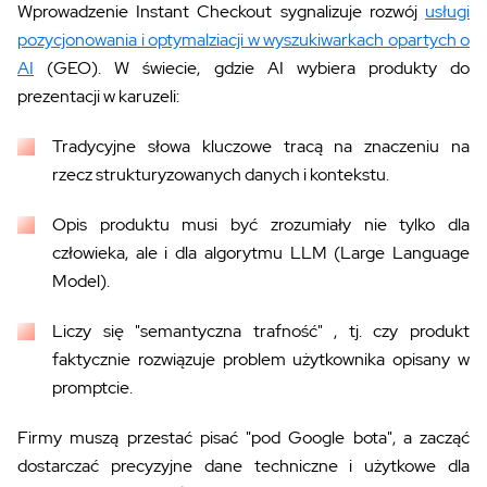
Wprowadzenie Instant Checkout sygnalizuje rozwój
usługi
pozycjonowania i optymalziacji w wyszukiwarkach opartych o
AI
(GEO)
. W świecie, gdzie AI wybiera produkty do
prezentacji w karuzeli:
Tradycyjne słowa kluczowe
tracą na znaczeniu na
rzecz
strukturyzowanych danych i kontekstu.
Opis produktu musi być zrozumiały nie tylko dla
człowieka
, ale i dla algorytmu LLM (Large Language
Model).
Liczy się "semantyczna trafność" ,
tj.
czy produkt
faktycznie rozwiązuje problem użytkownika opisany w
promptcie.
Firmy muszą przestać pisać "pod Google bota", a zacząć
dostarczać precyzyjne dane techniczne i użytkowe dla