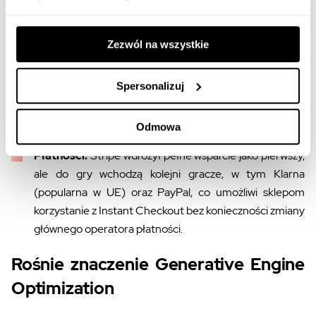
obsługę Instant Checkout niemal "jednym kliknięciem"
w panelu administracyjnym, udostępniając swoje
Zezwól na wszystkie
produkty agentom AI.
Inne platformy:
Wymagają udostępnienia
Spersonalizuj
standardowego feedu produktowego o
raz obsługi
dedykowanego API zgodnego z ACP.
Odmowa
Płatności:
Stripe wdrożył pełne wsparcie jako pierwszy,
ale do gry wchodzą kolejni gracze, w tym Klarna
(popularna w UE) oraz PayPal, co umożliwi sklepom
korzystanie z Instant Checkout bez konieczności zmiany
głównego operatora płatności.
Rośnie znaczenie Generative Engine
Optimization