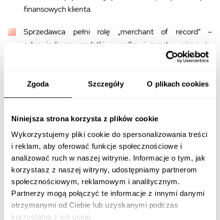
finansowych klienta.
Sprzedawca pełni rolę „merchant of record” –
odpowiada za podatki, wysyłkę i zwroty, mimo że
transakcja technicznie odbyła się w interfejsie OpenAI.
Więcej na ten temat:
Zgoda
Szczegóły
O plikach cookies
https://developers.openai.com/commerce/specs/payment/
Niniejsza strona korzysta z plików cookie
Integracja: Shopify, Platformy i
Wykorzystujemy pliki cookie do spersonalizowania treści
Dostawcy Płatności
i reklam, aby oferować funkcje społecznościowe i
analizować ruch w naszej witrynie. Informacje o tym, jak
korzystasz z naszej witryny, udostępniamy partnerom
Dla właścicieli sklepów internetowych kluczową informacją
społecznościowym, reklamowym i analitycznym.
jest prostota wdrożenia.
Partnerzy mogą połączyć te informacje z innymi danymi
otrzymanymi od Ciebie lub uzyskanymi podczas
Ekosystem Shopify:
Dzięki strategicznemu
korzystania z ich usług.
partnerstwu, sklepy oparte na Shopify mogą włączyć