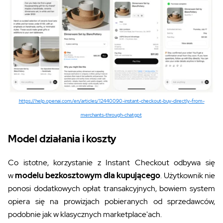
https://help.openai.com/en/articles/12440090-instant-checkout-buy-directly-from-
merchants-through-chatgpt
Model działania i koszty
Co istotne, korzystanie z Instant Checkout odbywa się
w
modelu bezkosztowym dla kupującego
. Użytkownik nie
ponosi dodatkowych opłat transakcyjnych, bowiem system
opiera się na prowizjach pobieranych od sprzedawców,
podobnie jak w klasycznych marketplace'ach.