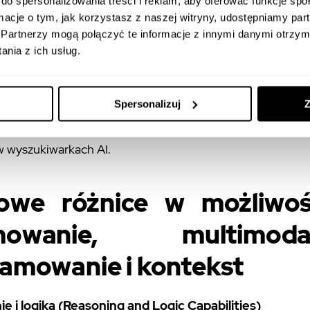
do spersonalizowania treści i reklam, aby oferować funkcje sp
y automatyzacji procesów – oraz jak oba sprawdzają si
ormacje o tym, jak korzystasz z naszej witryny, udostępniamy p
 warunkach opisanych przez użytkowników na Reddicie.
Partnerzy mogą połączyć te informacje z innymi danymi otrzym
nia z ich usług.
wórców treści pojedynek ten ma jeszcze jeden wymiar: 
e pytamy już tylko, który model jest mądrzejszy, ale jak s
Spersonalizuj
Z
kty pojawiały się w ich odpowiedziach. To właśnie tu k
erative Engine Optimization (GEO)
, czyli nowa
w wyszukiwarkach AI.
owe różnice w możliwoś
mowanie, multimodal
amowanie i kontekst
 i logika (Reasoning and Logic Capabilities)