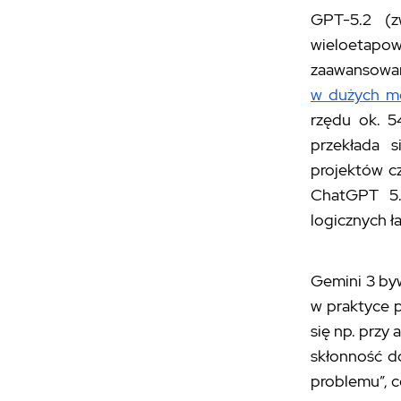
GPT-5.2 (z
wieloetapo
zaawansowan
w dużych m
rzędu ok. 5
przekłada s
projektów c
ChatGPT 5.2
logicznych 
Gemini 3 byw
w praktyce p
się np. przy
skłonność d
problemu”, c