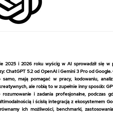
ie 2025 i 2026 roku wyścig w AI sprowadził się w 
y: ChatGPT 5.2 od OpenAI i Gemini 3 Pro od Google
o samo, mają pomagać w pracy, kodowaniu, analiz
kreatywnych, ale robią to w zupełnie inny sposób: GP
e rozumowanie i zadania profesjonalne, podczas g
ltimodalnością i ścisłą integracją z ekosystemem G
orównamy ich możliwości, benchmarki, zastosowani