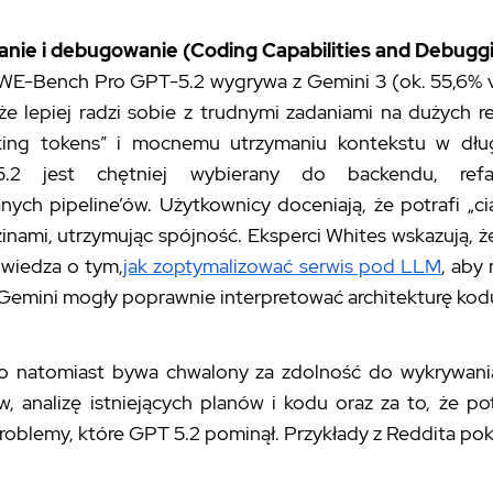
nie i debugowanie (Coding Capabilities and Debugg
WE-Bench Pro GPT-5.2 wygrywa z Gemini 3 (ok. 55,6% v
że lepiej radzi sobie z trudnymi zadaniami na dużych r
nking tokens” i mocnemu utrzymaniu kontekstu w dług
2 jest chętniej wybierany do backendu, refak
ych pipeline’ów. Użytkownicy doceniają, że potrafi „c
inami, utrzymując spójność. Eksperci Whites wskazują, 
 wiedza o tym,
jak zoptymalizować serwis pod LLM
, aby
Gemini mogły poprawnie interpretować architekturę kodu 
o natomiast bywa chwalony za zdolność do wykrywani
, analizę istniejących planów i kodu oraz za to, że po
oblemy, które GPT 5.2 pominął. Przykłady z Reddita pok