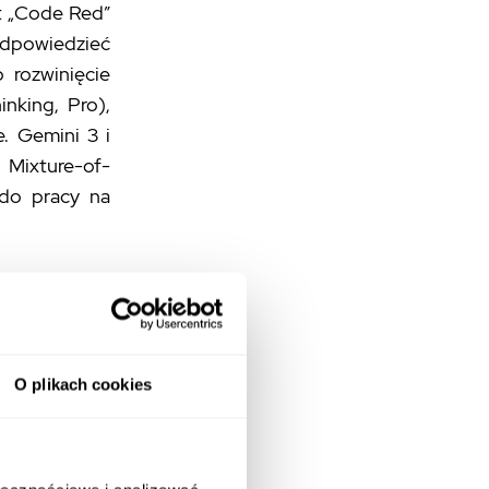
kt „Code Red”
 odpowiedzieć
 rozwinięcie
nking, Pro),
. Gemini 3 i
 Mixture-of-
 do pracy na
spojrzeć na
 ewolucję tych
O plikach cookies
 oznacza tak
ogramowania,