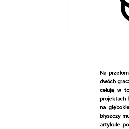
Na przełom
dwóch gracz
celują w t
projektach 
na głęboki
błyszczy mu
artykule p