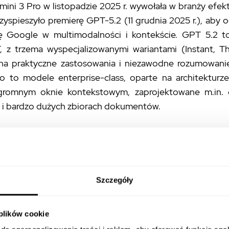
ini 3 Pro w listopadzie 2025 r. wywołała w branży efe
yspieszyło premierę GPT-5.2 (11 grudnia 2025 r.), aby
 Google w multimodalności i kontekście. GPT 5.2 to
, z trzema wyspecjalizowanymi wariantami (Instant, Thi
na praktyczne zastosowania i niezawodne rozumowanie
o to modele enterprise-class, oparte na architekturze
gromnym oknie kontekstowym, zaprojektowane m.in.
o i bardzo dużych zbiorach dokumentów.
i zrozumieć różnice między tymi gigantami, warto 
ółowe porównanie Chat GPT-5 vs Gemini
, które śledzi
ich pierwszych iteracji.
Szczegóły
nika fraza „chat gpt 5.2 vs gemini 3 porównanie”
 plików cookie
cyzję: jaki model AI wybrać do codziennej pracy, pr