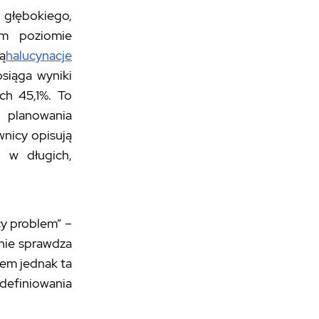
głębokiego,
ym poziomie
ą
halucynacje
siąga wyniki
ch 45,1%. To
, planowania
nicy opisują
o w długich,
cy problem” –
tnie sprawdza
sem jednak ta
definiowania