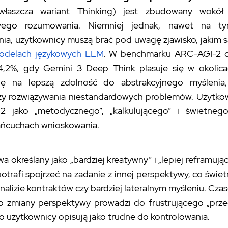
właszcza wariant Thinking) jest zbudowany wokół 
wego rozumowania. Niemniej jednak, nawet na t
ia, użytkownicy muszą brać pod uwagę zjawisko, jakim s
odelach językowych LLM
. W benchmarku ARC-AGI-2 o
4,2%, gdy Gemini 3 Deep Think plasuje się w okolica
ię na lepszą zdolność do abstrakcyjnego myślenia
zy rozwiązywania niestandardowych problemów. Użytkow
 jako „metodycznego”, „kalkulującego” i świetneg
łańcuchach wnioskowania.
a określany jako „bardziej kreatywny” i „lepiej reframują
otrafi spojrzeć na zadanie z innej perspektywy, co świe
 analizie kontraktów czy bardziej lateralnym myśleniu. Cza
o zmiany perspektywy prowadzi do frustrującego „prze
o użytkownicy opisują jako trudne do kontrolowania.