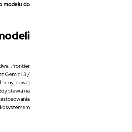
go modelu do
modeli
wa „frontier
z Gemini 3 /
tformy nowej
żdy stawia na
astosowania
 ekosystemem