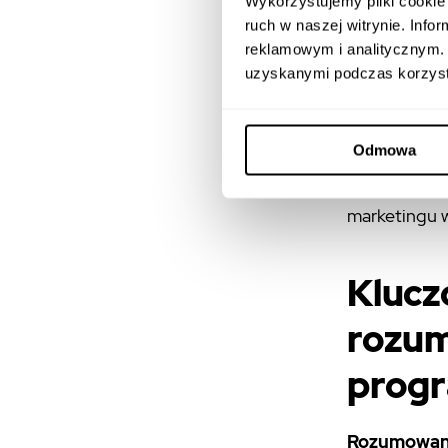
Wykorzystujemy pliki cookie 
researchu cz
ruch w naszej witrynie. Inf
nieidealnych
reklamowym i analitycznym. 
uzyskanymi podczas korzysta
Dla firm i t
2026 roku ni
Odmowa
nasze produ
odgrywa
Gen
marketingu 
Klucz
rozu
progr
Rozumowanie