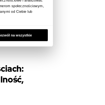
ołecznościowe i analizować
ę w realnych,
artnerom społecznościowym,
anymi od Ciebie lub
widoczność. W
prawić, by to
ezwól na wszystkie
luczową rolę
 dyscyplina
ciach:
ność,