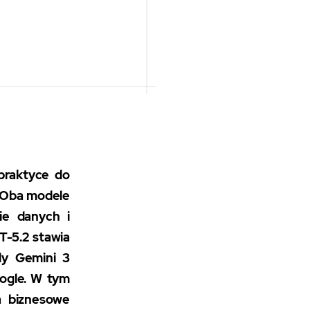
praktyce do
. Oba modele
ie danych i
T-5.2 stawia
dy Gemini 3
oogle. W tym
a biznesowe