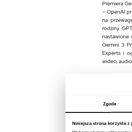
Premiera Gem
– OpenAI prz
na przewagę
rodziny GPT
nastawione 
Gemini 3 Pr
Experts i o
wideo, audi
Aby w pełn
nasze
szczeg
systemów od 
Zgoda
Dla użytkow
Niniejsza strona korzysta z
naprawdę de