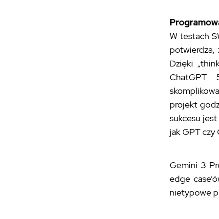
Programowa
W testach S
potwierdza, 
Dzięki „thi
ChatGPT 5.
skomplikowan
projekt godz
sukcesu jest
jak GPT czy 
Gemini 3 Pr
edge case’ów
nietypowe pr