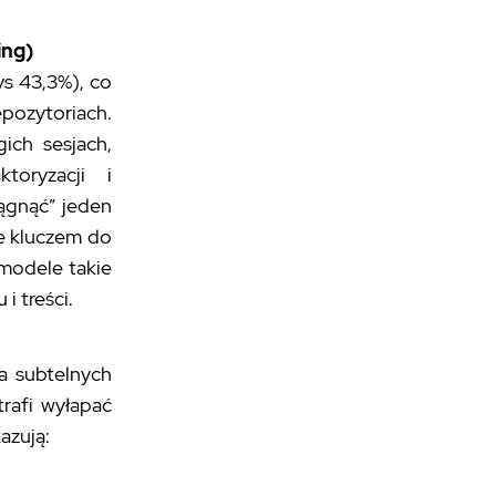
ing)
s 43,3%), co
epozytoriach.
ich sesjach,
toryzacji i
iągnąć” jeden
że kluczem do
 modele takie
i treści.
a subtelnych
trafi wyłapać
azują: