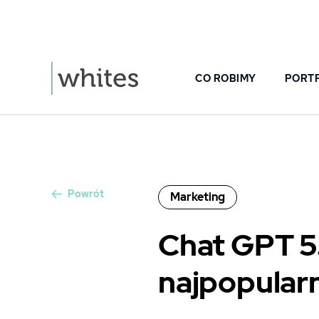
CO ROBIMY
PORT
Powrót
Marketing
Chat GPT 5
najpopularn