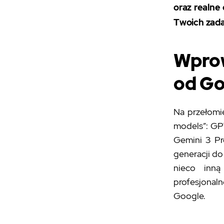
oraz realne
Twoich zada
Wprow
od Go
Na przełomi
models”: GP
Gemini 3 Pr
generacji do
nieco inną
profesjonal
Google.