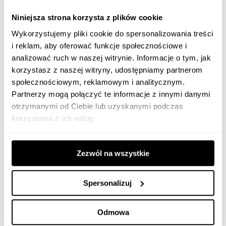
Optymalizacja techniczna jest kluczowa dla skuteczności
Niniejsza strona korzysta z plików cookie
Visual Search. Szybkość ładowania strony ma bezpośredni
Wykorzystujemy pliki cookie do spersonalizowania treści
wpływ na doświadczenia użytkownika i pozycję w wynikach
i reklam, aby oferować funkcje społecznościowe i
wyszukiwania. Warto stosować kompresję Gzip lub Brotli, które
analizować ruch w naszej witrynie. Informacje o tym, jak
pozwalają zredukować rozmiar plików nawet o 70-90%.
korzystasz z naszej witryny, udostępniamy partnerom
Wdrożenie lazy loading dla obrazów spoza ekranu oraz
społecznościowym, reklamowym i analitycznym.
Partnerzy mogą połączyć te informacje z innymi danymi
wykorzystanie sieci CDN (Content Delivery Network)
otrzymanymi od Ciebie lub uzyskanymi podczas
znacząco skraca czas odpowiedzi serwera.
korzystania z ich usług.
Nowoczesne formaty obrazów, takie jak WebP czy AVIF,
umożliwiają dalszą redukcję wagi plików bez utraty jakości –
Zezwól na wszystkie
WebP oferuje kompresję lepszą o 25-35% niż JPEG, a AVIF
nawet do 50%. Minimalizacja Cumulative Layout Shift (CLS)
Spersonalizuj
poprzez precyzyjne określanie wymiarów obrazów i
rezerwowanie miejsca na fonty zapewnia stabilność wizualną
Odmowa
strony. Dodatkowo, optymalizacja kodu źródłowego –