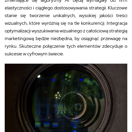
zmieniające się algorytmy AI będą wymagały od firm
elastyczności i ciągłego dostosowywania strategii. Kluczowe
stanie się tworzenie unikalnych, wysokiej jakości treści
wizualnych, które wyróżnią się na tle konkurencji. Integracja
optymalizacji wyszukiwania wizualnego z całościową strategią
marketingową będzie niezbędna, by osiągnąć przewagę na
rynku. Skuteczne połączenie tych elementów zdecyduje o
sukcesie w cyfrowym świecie.