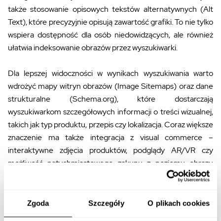
także stosowanie opisowych tekstów alternatywnych (Alt
Text), które precyzyjnie opisują zawartość grafiki. To nie tylko
wspiera dostępność dla osób niedowidzących, ale również
ułatwia indeksowanie obrazów przez wyszukiwarki.
Dla lepszej widoczności w wynikach wyszukiwania warto
wdrożyć mapy witryn obrazów (Image Sitemaps) oraz dane
strukturalne (Schema.org), które dostarczają
wyszukiwarkom szczegółowych informacji o treści wizualnej,
takich jak typ produktu, przepis czy lokalizacja. Coraz większe
znaczenie ma także integracja z visual commerce –
interaktywne zdjęcia produktów, podglądy AR/VR czy
możliwość natychmiastowego zakupu z poziomu obrazu
mogą zwiększyć konwersję nawet o 25%, czyniąc treści
wizualne integralnym elementem ścieżki zakupowej.
Zgoda
Szczegóły
O plikach cookies
Techniczne aspekty VSO