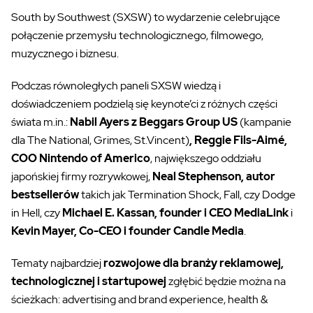
South by Southwest (SXSW) to
wydarzenie celebrujące
połączenie przemysłu technologicznego, filmowego,
muzycznego i biznesu.
Podczas równoległych paneli SXSW wiedzą i
doświadczeniem podzielą się keynote’ci z różnych części
świata m.in.:
Nabil Ayers z Beggars Group US
(kampanie
dla The National, Grimes, St.Vincent)
, Reggie Fils-Aimé,
COO Nintendo of Americo
, największego oddziału
japońskiej firmy rozrywkowej,
Neal Stephenson, autor
bestsellerów
takich jak Termination Shock, Fall, czy Dodge
in Hell, czy
Michael E. Kassan, founder i CEO MediaLink
i
Kevin Mayer, Co-CEO i founder Candle Media
.
Tematy najbardziej
rozwojowe dla branży reklamowej,
technologicznej i startupowej
zgłębić będzie można na
ścieżkach: advertising and brand experience, health &