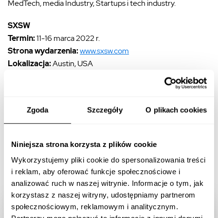
MedTech, media Industry, Startups i tech industry.
SXSW
Termin:
11-16 marca 2022 r.
Strona wydarzenia:
www.sxsw.com
Lokalizacja:
Austin, USA
Zapraszamy na relacje z wydarzenia na
profil Maćka
Woźniaka na Linkedin
.
Zgoda
Szczegóły
O plikach cookies
Niniejsza strona korzysta z plików cookie
WHITES
Wykorzystujemy pliki cookie do spersonalizowania treści
11.03.2022
i reklam, aby oferować funkcje społecznościowe i
analizować ruch w naszej witrynie. Informacje o tym, jak
korzystasz z naszej witryny, udostępniamy partnerom
społecznościowym, reklamowym i analitycznym.
Dołącz do Digital Insiders