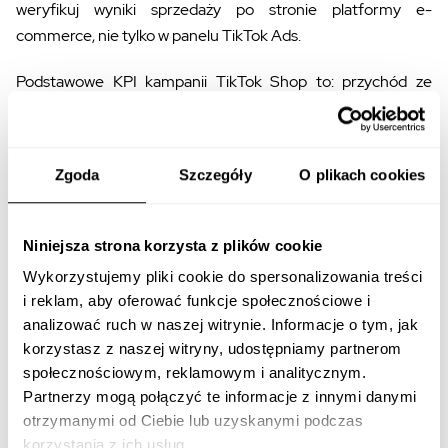
weryfikuj wyniki sprzedaży po stronie platformy e-
commerce, nie tylko w panelu TikTok Ads.
Podstawowe KPI kampanii TikTok Shop to: przychód ze
sprzedaży, liczba zamówień, ROAS (z uwzględnieniem
prowizji platformy), CPA, współczynnik konwersji i wartość
koszyka. Ale kluczowym wskaźnikiem, który często jest
Zgoda
Szczegóły
O plikach cookies
pomijany, jest
realna marża po uwzględnieniu wszystkich
kosztów
— prowizja TikToka, prowizja twórcy afiliacyjnego,
budżet mediowy, koszty logistyki i obsługi zwrotów.
Niniejsza strona korzysta z plików cookie
Wykorzystujemy pliki cookie do spersonalizowania treści
TikTok oferuje też automatyczne narzędzie GMV Max, które
i reklam, aby oferować funkcje społecznościowe i
optymalizuje kampanie pod kątem całkowitej wartości
analizować ruch w naszej witrynie. Informacje o tym, jak
sprzedaży w sklepie. Według oficjalnej dokumentacji GMV
korzystasz z naszej witryny, udostępniamy partnerom
Max wykorzystuje dostępne zasoby kreatywne,
społecznościowym, reklamowym i analitycznym.
automatyzuje ustawienia kampanii i optymalizuje zarówno
Partnerzy mogą połączyć te informacje z innymi danymi
ruch płatny, jak i organiczny. W praktyce: warto testować, ale
otrzymanymi od Ciebie lub uzyskanymi podczas
nie oddawać pełnej kontroli algorytmowi przed
korzystania z ich usług.