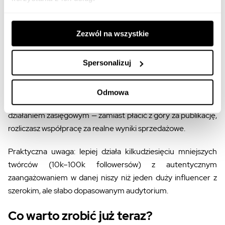
zbudowaniem własnych danych historycznych.
Twórcy i afiliacja jako kanał
Zezwól na wszystkie
sprzedaży (nie tylko zasięgu)
Spersonalizuj
Twórcy mogą promować produkty i otrzymywać prowizję od
wygenerowanej sprzedaży (typowo 5–20% zależnie od
Odmowa
kategorii). Influencer marketing przestaje być wyłącznie
działaniem zasięgowym — zamiast płacić z góry za publikację,
rozliczasz współpracę za realne wyniki sprzedażowe.
Praktyczna uwaga: lepiej działa kilkudziesięciu mniejszych
twórców (10k–100k followersów) z autentycznym
zaangażowaniem w danej niszy niż jeden duży influencer z
szerokim, ale słabo dopasowanym audytorium.
Co warto zrobić już teraz?