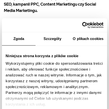
SEO, kampanii PPC, Content Marketingu czy Social
Media Marketingu.
WHITES
Zgoda
Szczegóły
O plikach cookies
21.08.2019
Niniejsza strona korzysta z plików cookie
Wykorzystujemy pliki cookie do spersonalizowania treści
Dołącz do Digital Insiders
i reklam, aby oferować funkcje społecznościowe i
analizować ruch w naszej witrynie. Informacje o tym, jak
Network! Zapisz się na
korzystasz z naszej witryny, udostępniamy partnerom
powiadomienia o wydarzeniach w
społecznościowym, reklamowym i analitycznym.
Partnerzy mogą połączyć te informacje z innymi danymi
Whites
otrzymanymi od Ciebie lub uzyskanymi podczas
korzystania z ich usług.