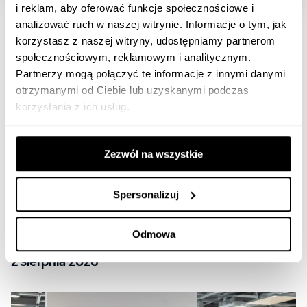
i reklam, aby oferować funkcje społecznościowe i
Czytaj podobne artykuły
analizować ruch w naszej witrynie. Informacje o tym, jak
korzystasz z naszej witryny, udostępniamy partnerom
społecznościowym, reklamowym i analitycznym.
Partnerzy mogą połączyć te informacje z innymi danymi
otrzymanymi od Ciebie lub uzyskanymi podczas
korzystania z ich usług.
Zezwól na wszystkie
Spersonalizuj
Odmowa
Co każdy marketer musi wiedzieć o AI Act przed
2 sierpnia 2026