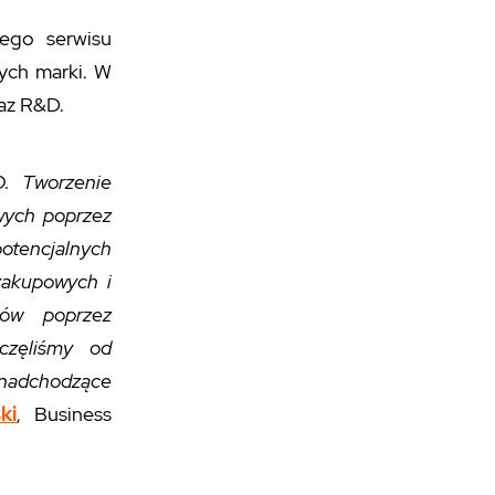
ego serwisu
ych marki. W
raz R&D.
. Tworzenie
owych poprzez
potencjalnych
zakupowych i
dów poprzez
oczęliśmy od
 nadchodzące
ki
, Business