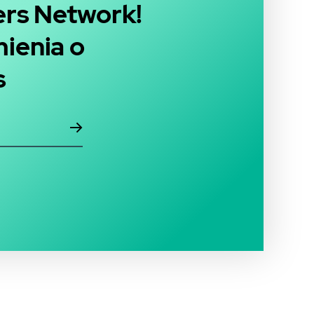
ders Network!
ienia o
s