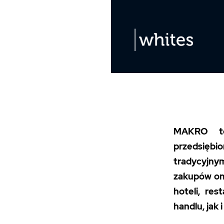
MAKRO to
przedsiębio
tradycyjnym
zakupów on
hoteli, res
handlu, jak i