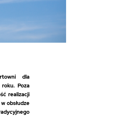
towni dla
4 roku. Poza
ć realizacji
 w obsłudze
tradycyjnego