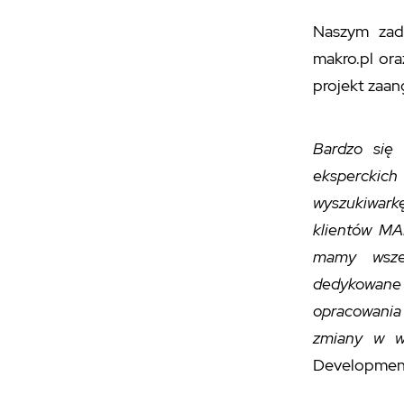
Naszym zad
makro.pl or
projekt zaa
Bardzo się
eksperckich 
wyszukiwarkę
klientów MA
mamy wszel
dedykowane 
opracowania
zmiany w w
Development