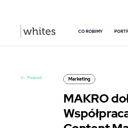
CO ROBIMY
PORT
Powrót
Marketing
MAKRO dołą
Współpraca