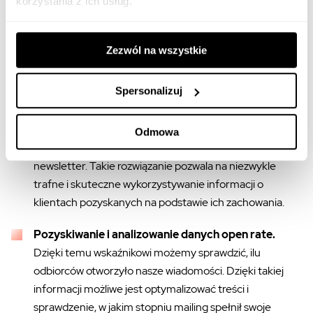
korzystania z ich usług.
klientami i zdobyć ich lojalność.
Możliwość ustawiania serii wiadomości.
To jeden z
Zezwól na wszystkie
głównych powodów, dla których warto stosować
automatyzację marketingu - narzędzia te pozwalają
Spersonalizuj
wysyłać do odbiorców serie maili zaprojektowanych z
uwzględnieniem podjętych przez niego działań
związanych z naszą ofertą, takich jak odwiedzenie
Odmowa
strony, pobranie dokumentu czy zapisanie się na
newsletter. Takie rozwiązanie pozwala na niezwykle
trafne i skuteczne wykorzystywanie informacji o
klientach pozyskanych na podstawie ich zachowania.
Pozyskiwanie i analizowanie danych open rate.
Dzięki temu wskaźnikowi możemy sprawdzić, ilu
odbiorców otworzyło nasze wiadomości. Dzięki takiej
informacji możliwe jest optymalizować treści i
sprawdzenie, w jakim stopniu mailing spełnił swoje