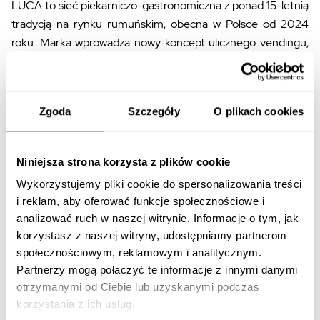
LUCA to sieć piekarniczo-gastronomiczna z ponad 15-letnią
tradycją na rynku rumuńskim, obecna w Polsce od 2024
roku. Marka wprowadza nowy koncept ulicznego vendingu,
skierowany do dynamicznych mieszkańców miast
szukających przystępnych, kreatywnych i smacznych
produktów — od świeżo wypiekanych precli, bajgli i pizzy w
Zgoda
Szczegóły
O plikach cookies
stylu rzymskim, po ciepłe kanapki i rzemieślniczą kawę.
Wszystkie produkty są wytwarzane na miejscu i serwowane
szybko, z ciepłych, świeżych składników.
Niniejsza strona korzysta z plików cookie
Wykorzystujemy pliki cookie do spersonalizowania treści
Filozofia marki opiera się na haśle „Dobre rzeczy, dobrze
i reklam, aby oferować funkcje społecznościowe i
zrobione” („Facem bun, facem bine”).
analizować ruch w naszej witrynie. Informacje o tym, jak
korzystasz z naszej witryny, udostępniamy partnerom
Sprawdź:
społecznościowym, reklamowym i analitycznym.
Profil na Instagramie -
Partnerzy mogą połączyć te informacje z innymi danymi
https://www.instagram.com/lucabakery_pl/
otrzymanymi od Ciebie lub uzyskanymi podczas
Profil na Facebooku -
korzystania z ich usług.
https://www.facebook.com/lucabakerypl