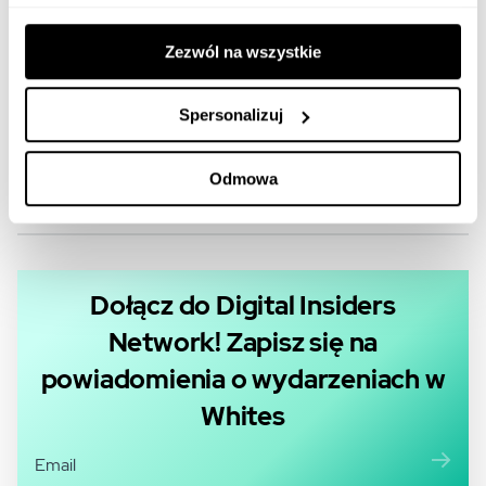
Profil na TikToku -
https://www.tiktok.com/@lucabakery_pl
Zezwól na wszystkie
Spersonalizuj
Marcin Kubik
Odmowa
21.05.2026
Dołącz do Digital Insiders
Network! Zapisz się na
powiadomienia o wydarzeniach w
Whites