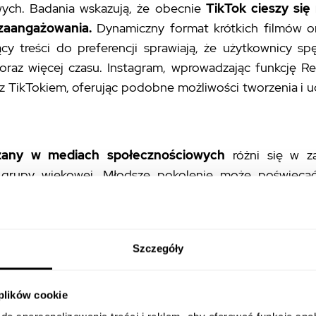
ych. Badania wskazują, że obecnie
TikTok cieszy się
aangażowania.
Dynamiczny format krótkich filmów o
cy treści do preferencji sprawiają, że użytkownicy spę
oraz więcej czasu. Instagram, wprowadzając funkcję Ree
z TikTokiem, oferując podobne możliwości tworzenia i u
zany w mediach społecznościowych
różni się w za
 grupy wiekowej. Młodsze pokolenie może poświęca
ennie na TikToka, podczas gdy starsi użytkownicy prefe
cebooku czy LinkedInie. Średnio jednak obserwuje się 
o na media społecznościowe w porównaniu z poprzednim
Szczegóły
k ważne stały się one w naszym życiu
i jak dużą rol
oraz w zdobywaniu informacji.
 plików cookie