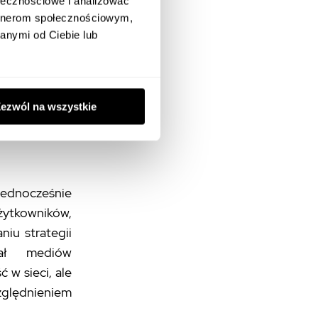
ołecznościowe i analizować
st dokładne
artnerom społecznościowym,
ty czy usługi
anymi od Ciebie lub
agramie. Dla
e jest także
 sprawdzi się
m w mediach
ezwól na wszystkie
atrakcyjny i
 jednocześnie
żytkowników,
iu strategii
jał mediów
 w sieci, ale
zględnieniem