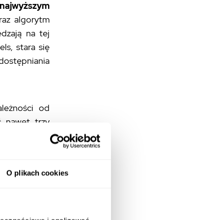
 najwyższym
raz algorytm
dzają na tej
ls, stara się
dostępniania
leżności od
ć nawet trzy
rują krótsze
wzrost czasu
i latami. To
O plikach cookies
ę odgrywają w