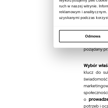
Wykorzystujemy pliki cookie 
Kluczem d
ruch w naszej witrynie. Inf
zrozumienie 
reklamowym i analitycznym. 
do młodszej
uzyskanymi podczas korzysta
profesjonal
dostosowani
na Faceboo
Odmowa
społecznośc
pożądany pr
Wybór właś
klucz do su
świadomość 
marketing
społeczności
o
prowadze
potrzeb i oc