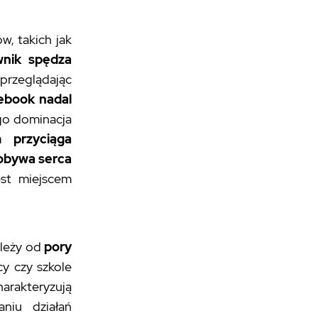
w, takich jak
wnik spędza
 przeglądając
ebook nadal
ego dominacja
m przyciąga
obywa serca
est miejscem
ależy od
pory
cy czy szkole
harakteryzują
niu działań