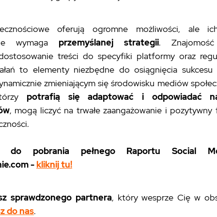
ecznościowe oferują ogromne możliwości, ale ic
anie wymaga
przemyślanej strategii
. Znajomość 
dostosowanie treści do specyfiki platformy oraz regul
ałań to elementy niezbędne do osiągnięcia sukces
dynamicznie zmieniającym się środowisku mediów społe
którzy
potrafią się adaptować i odpowiadać n
ów
, mogą liczyć na trwałe zaangażowanie i pozytywny
czności.
y do pobrania pełnego Raportu Social M
ie.com -
kliknij tu!
asz sprawdzonego partnera
, który wesprze Cię w obs
z do nas
.