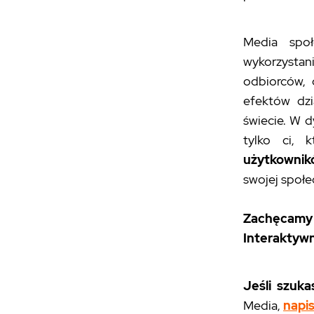
Media społ
wykorzyst
odbiorców, 
efektów dzi
świecie. W 
tylko ci, 
użytkownik
swojej społe
Zachęcam
Interaktywn
Jeśli szuk
Media,
napis