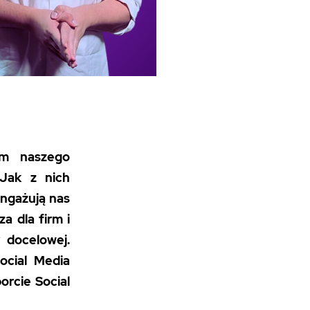
em naszego
 Jak z nich
angażują nas
a dla firm i
 docelowej.
Social Media
orcie Social