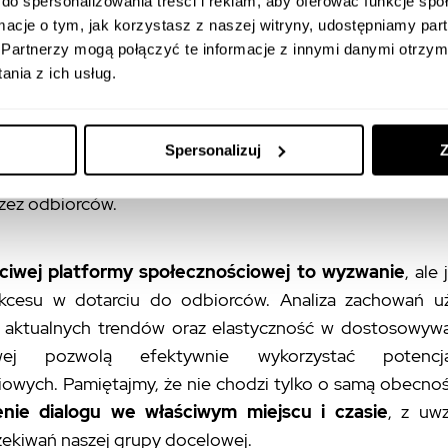
do spersonalizowania treści i reklam, aby oferować funkcje sp
o skutecznego dotarcia do grupy docelowej
je
ormacje o tym, jak korzystasz z naszej witryny, udostępniamy p
jej
preferencji i zachowań.
Jeśli kierujemy swoje produk
Partnerzy mogą połączyć te informacje z innymi danymi otrzym
 grupy odbiorców, warto skupić się na TikToku i Inst
nia z ich usług.
istów i firm idealnym miejscem będzie LinkedIn. Ważn
e treści do specyfiki danej platformy
– inny content
ku, a inny na TikToku. Nie wystarczy być obecny
Spersonalizuj
Z
iowych, trzeba jeszcze komunikować się w sposób 
zez odbiorców.
ciwej platformy społecznościowej to wyzwanie
, ale
kcesu w dotarciu do odbiorców. Analiza zachowań u
aktualnych trendów oraz elastyczność w dostosowywan
owej pozwolą efektywnie wykorzystać potenc
owych. Pamiętajmy, że nie chodzi tylko o samą obecność
nie dialogu we właściwym miejscu i czasie
, z uw
zekiwań naszej grupy docelowej.