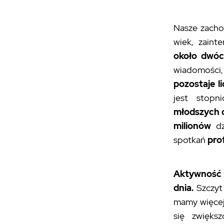
Nasze zachow
wiek, zaint
około dwóc
wiadomości, 
pozostaje 
jest stopn
młodszych 
milionów
dz
spotkań
pro
Aktywność 
dnia.
Szczyt
mamy więcej 
się zwięks