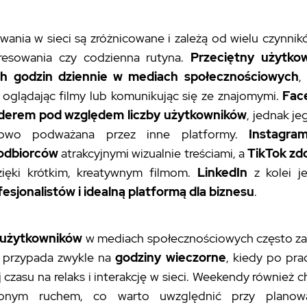
ania w sieci są zróżnicowane i zależą od wielu czynnikó
eresowania czy codzienna rutyna.
Przeciętny użytko
h godzin dziennie w mediach społecznościowych
,
oglądając filmy lub komunikując się ze znajomymi.
Fac
liderem pod względem liczby użytkowników
, jednak j
iowo podważana przez inne platformy.
Instagra
odbiorców
atrakcyjnymi wizualnie treściami, a
TikTok zd
ięki krótkim, kreatywnym filmom.
LinkedIn
z kolei j
fesjonalistów i idealną platformą dla biznesu
.
użytkowników
w mediach społecznościowych często z
 przypada zwykle na
godziny wieczorne
, kiedy po pra
czasu na relaks i interakcję w sieci. Weekendy również c
zonym ruchem, co warto uwzględnić przy planowa