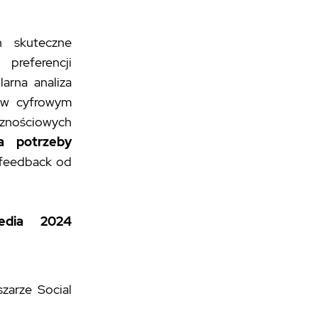
h skuteczne
preferencji
arna analiza
u w cyfrowym
cznościowych
a potrzeby
 feedback od
edia 2024
zarze Social