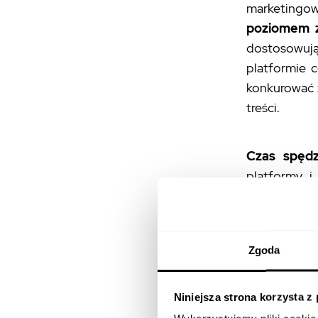
marketingow
poziomem z
dostosowują
platformie c
konkurować 
treści.
Czas spęd
platformy i
godziny dzi
sesje na Fa
poświęcaneg
Zgoda
pokazuje,
ja
komunikacji 
Niniejsza strona korzysta z