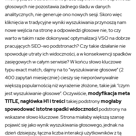
głosowych nie pozostawia żadnego śladu w danych
analitycznych, nie generuje ono nowych sesji. Skoro więc
kliknięcia w tradycyjne wyniki wyszukiwania przynoszą nam
nowe wejścia na stronę a odpowiedzi głosowe nie, to czy
warto w takim razie dokonywać optymalizacji VSO na dobrze
pracujących SEO-wo podstronach? Czy takie działanie nie
spowoduje utraty ich widoczności, a w konsekwencji spadków
zasięgowych w całym serwisie? W końcu słowo kluczowe
typu exact match, dajmy na to “wyszukiwanie głosowe” (2
400 zapytań miesięcznie) cieszy się nieporównywalnie
większą popularnością niż wyrażenie złożone, takie jak “czym
jest wyszukiwanie głosowe”. Oczywiście,
modyfikacja meta
TITLE, nagłówka H1 i treści
takiej podstrony
mogłaby
spowodować istotne spadki widoczności
podstrony na
wskazane słowo kluczowe. Strona miałaby większą szansę
pojawić się jako wynik wyszukiwania głosowego, jednak na
dzień dzisiejszy, łączna liczba interakcji użytkowników z tą