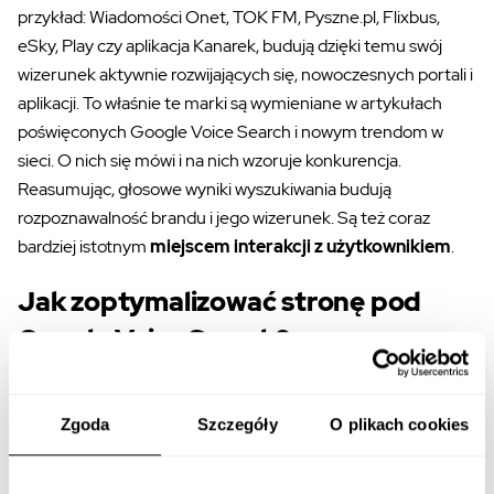
przykład: Wiadomości Onet, TOK FM, Pyszne.pl, Flixbus,
eSky, Play czy aplikacja Kanarek, budują dzięki temu swój
wizerunek aktywnie rozwijających się, nowoczesnych portali i
aplikacji. To właśnie te marki są wymieniane w artykułach
poświęconych Google Voice Search i nowym trendom w
sieci. O nich się mówi i na nich wzoruje konkurencja.
Reasumując, głosowe wyniki wyszukiwania budują
rozpoznawalność brandu i jego wizerunek. Są też coraz
bardziej istotnym
miejscem interakcji z użytkownikiem
.
Jak zoptymalizować stronę pod
Google Voice Search?
Rekomendacje optymalizacyjne dla wyszukiwania głosowego
są w dużej mierze spójne z ogólnymi rekomendacjami SEO.
Zgoda
Szczegóły
O plikach cookies
Inaczej natomiast rozkładają się akcenty na wagę
poszczególnych elementów. Jeżeli przyjrzymy się udziałowi