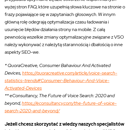
wyżej stron FAQ, które uzupełnią słowa kluczowe na stronie o
frazy pojawiające się w zapytaniach głosowych. W innym
główną rolę odegrają optymalizacja czasu ładowania i
usunięcie błędów działania strony na mobile. Z całą
pewnością wszelkie zmiany optymalizacyjne związane z VSO
należy wykonywać z należytą starannością i dbałością o inne
aspekty SEO-we.
* QuoraCreative, Consumer Bahaviour And Activated
Devices,
https://quoracreative.com/article/voice-search-
statistics-trends#Consumer-Behaviour-And-Voice-
Activated-Devices
** eConsultancy, The Future of Voice Search: 2020 and
beyond,
https://econsultancy.com/the-future-of-voice-
search-2020-and-beyond/
Jeżeli chcesz skorzystać z wiedzy naszych specjalistów