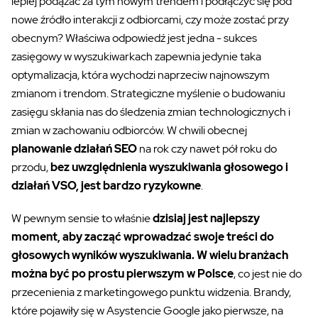
lepiej podążać za tym nowym trendem i podłączyć się pod
nowe źródło interakcji z odbiorcami, czy może zostać przy
obecnym? Właściwa odpowiedź jest jedna - sukces
zasięgowy w wyszukiwarkach zapewnia jedynie taka
optymalizacja, która wychodzi naprzeciw najnowszym
zmianom i trendom. Strategiczne myślenie o budowaniu
zasięgu skłania nas do śledzenia zmian technologicznych i
zmian w zachowaniu odbiorców. W chwili obecnej
planowanie działań SEO
na rok czy nawet pół roku do
przodu,
bez uwzględnienia wyszukiwania głosowego i
działań VSO, jest bardzo ryzykowne
.
W pewnym sensie to właśnie
dzisiaj jest najlepszy
moment, aby zacząć wprowadzać swoje treści do
głosowych wyników wyszukiwania. W wielu branżach
można być po prostu pierwszym w Polsce
, co jest nie do
przecenienia z marketingowego punktu widzenia. Brandy,
które pojawiły się w Asystencie Google jako pierwsze, na