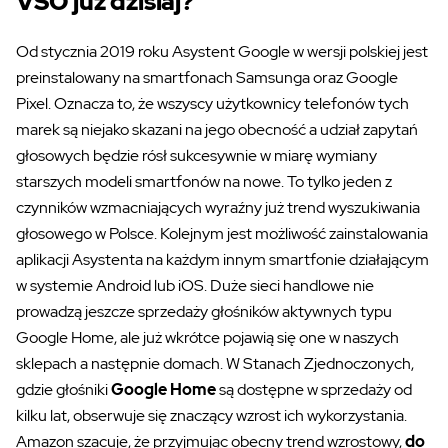
VSO już dzisiaj?
Od stycznia 2019 roku Asystent Google w wersji polskiej jest
preinstalowany na smartfonach Samsunga oraz Google
Pixel. Oznacza to, że wszyscy użytkownicy telefonów tych
marek są niejako skazani na jego obecność a udział zapytań
głosowych będzie rósł sukcesywnie w miarę wymiany
starszych modeli smartfonów na nowe. To tylko jeden z
czynników wzmacniających wyraźny już trend wyszukiwania
głosowego w Polsce. Kolejnym jest możliwość zainstalowania
aplikacji Asystenta na każdym innym smartfonie działającym
w systemie Android lub iOS. Duże sieci handlowe nie
prowadzą jeszcze sprzedaży głośników aktywnych typu
Google Home, ale już wkrótce pojawią się one w naszych
sklepach a następnie domach. W Stanach Zjednoczonych,
gdzie głośniki
Google Home
są dostępne w sprzedaży od
kilku lat, obserwuje się znaczący wzrost ich wykorzystania.
Amazon szacuje, że przyjmując obecny trend wzrostowy,
do