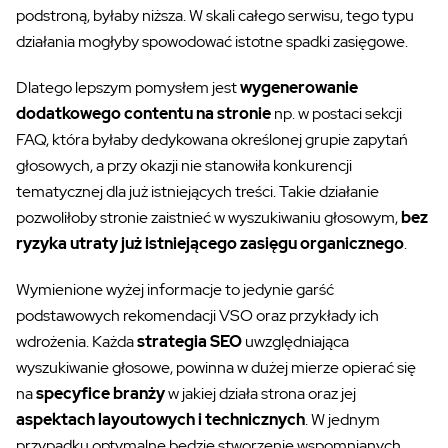
podstroną, byłaby niższa. W skali całego serwisu, tego typu
działania mogłyby spowodować istotne spadki zasięgowe.
Dlatego lepszym pomysłem jest
wygenerowanie
dodatkowego contentu na stronie
np. w postaci sekcji
FAQ, która byłaby dedykowana określonej grupie zapytań
głosowych, a przy okazji nie stanowiła konkurencji
tematycznej dla już istniejących treści. Takie działanie
pozwoliłoby stronie zaistnieć w wyszukiwaniu głosowym,
bez
ryzyka utraty już istniejącego zasięgu organicznego
.
Wymienione wyżej informacje to jedynie garść
podstawowych rekomendacji VSO oraz przykłady ich
wdrożenia. Każda
strategia SEO
uwzględniająca
wyszukiwanie głosowe, powinna w dużej mierze opierać się
na
specyfice branży
w jakiej działa strona oraz jej
aspektach layoutowych i technicznych
. W jednym
przypadku optymalne będzie stworzenie wspomnianych