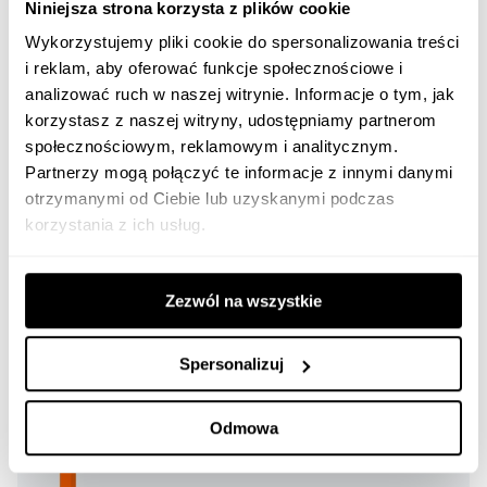
Niniejsza strona korzysta z plików cookie
stron w wynikach wyszukiwania głosowego, zauważymy
wyraźną korelację pomiędzy
ogólną kondycją SEO-wą
Wykorzystujemy pliki cookie do spersonalizowania treści
i reklam, aby oferować funkcje społecznościowe i
serwisu
. Strony, które pojawiają się na najwyższych
analizować ruch w naszej witrynie. Informacje o tym, jak
pozycjach w tradycyjnych wynikach wyszukiwania, są tymi
korzystasz z naszej witryny, udostępniamy partnerom
które najczęściej stanowią wynik wyszukiwania głosowego
społecznościowym, reklamowym i analitycznym.
(odpowiedź głosową). Jednocześnie płynie z tej analizy
Partnerzy mogą połączyć te informacje z innymi danymi
dosyć ciekawa konkluzja, mianowicie
odpowiedź głosowa
otrzymanymi od Ciebie lub uzyskanymi podczas
nie zawsze pochodzi ze strony która jest pierwsza w
korzystania z ich usług.
wynikach wyszukiwania
. Często odpowiedź jest związana
ze stroną, która znajduje się na pozycji drugiej, trzeciej lub
nawet czwartej czy piątej.
Zezwól na wszystkie
Spersonalizuj
Odmowa