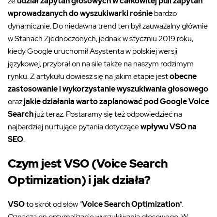
że
udział zapytań głosowych w całkowitej puli zapytań
wprowadzanych do wyszukiwarki rośnie
bardzo
dynamicznie. Do niedawna trend ten był zauważalny głównie
w Stanach Zjednoczonych, jednak w styczniu 2019 roku,
kiedy Google uruchomił Asystenta w polskiej wersji
językowej, przybrał on na sile także na naszym rodzimym
rynku. Z artykułu dowiesz się na jakim etapie jest
obecne
zastosowanie i wykorzystanie wyszukiwania głosowego
oraz
jakie działania warto zaplanować pod Google Voice
Search
już teraz. Postaramy się też odpowiedzieć na
najbardziej nurtujące pytania dotyczące
wpływu VSO na
SEO
.
Czym jest VSO (Voice Search
Optimization) i jak działa?
VSO
to skrót od słów “
Voice Search Optimization
”.
Oznacza on optymalizację wyszukiwania głosowego. W