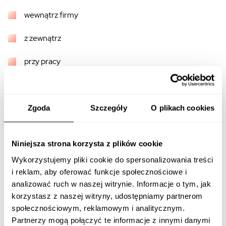
wewnątrz firmy
z zewnątrz
przy pracy
zespół
identyfikacja wizualna
Zgoda
Szczegóły
O plikach cookies
pokoje
Niniejsza strona korzysta z plików cookie
zdjęcia produktów
Wykorzystujemy pliki cookie do spersonalizowania treści
i reklam, aby oferować funkcje społecznościowe i
W zależności od rodzaju naszej działalności warto zadbać
analizować ruch w naszej witrynie. Informacje o tym, jak
o jak największą ilość zdjęć, wykonanych w dobrej jakości.
korzystasz z naszej witryny, udostępniamy partnerom
Lokal gastronomiczny lepiej prezentuje się na mapach
społecznościowym, reklamowym i analitycznym.
Google gdy dodamy zdjęcia wnętrz i menu. A w przypadku
Partnerzy mogą połączyć te informacje z innymi danymi