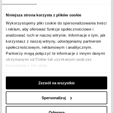
różni użytkownicy otrzymują odmienne wyniki mimo
identycznego zapytania,
Niniejsza strona korzysta z plików cookie
zwiększa się trafność odpowiedzi,
Wykorzystujemy pliki cookie do spersonalizowania treści
i reklam, aby oferować funkcje społecznościowe i
rośnie efektywność informacyjna – mniej kliknięć,
analizować ruch w naszej witrynie. Informacje o tym, jak
szybsze decyzje.
korzystasz z naszej witryny, udostępniamy partnerom
społecznościowym, reklamowym i analitycznym.
Rola query fan out w AI Mode i AI
Partnerzy mogą połączyć te informacje z innymi danymi
otrzymanymi od Ciebie lub uzyskanymi podczas
Overviews
korzystania z ich usług.
Query fan out to technika umożliwiająca działanie zarówno
AI Mode, jak i AI Overviews – dynamicznych podsumowań
Zezwól na wszystkie
informacji w Google. AI Overviews wykorzystują sub-
zapytania wygenerowane w procesie fan-out do:
Spersonalizuj
zebrania najistotniejszych faktów,
Odmowa