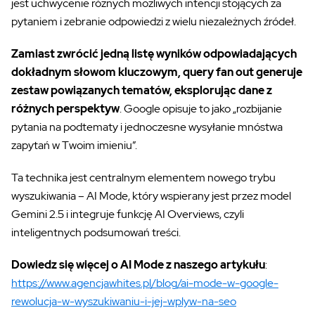
jest uchwycenie różnych możliwych intencji stojących za
pytaniem i zebranie odpowiedzi z wielu niezależnych źródeł.
Zamiast zwrócić jedną listę wyników odpowiadających
dokładnym słowom kluczowym, query fan out generuje
zestaw powiązanych tematów, eksplorując dane z
różnych perspektyw
. Google opisuje to jako „rozbijanie
pytania na podtematy i jednoczesne wysyłanie mnóstwa
zapytań w Twoim imieniu”.
Ta technika jest centralnym elementem nowego trybu
wyszukiwania – AI Mode, który wspierany jest przez model
Gemini 2.5 i integruje funkcję AI Overviews, czyli
inteligentnych podsumowań treści.
Dowiedz się więcej o AI Mode z naszego artykułu
:
https://www.agencjawhites.pl/blog/ai-mode-w-google-
rewolucja-w-wyszukiwaniu-i-jej-wplyw-na-seo