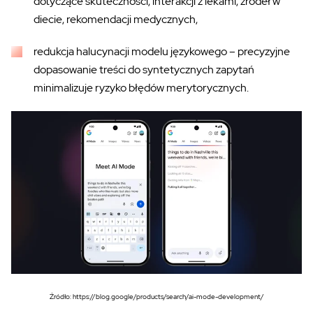
dotyczące skuteczności, interakcji z lekami, źródeł w
diecie, rekomendacji medycznych,
redukcja halucynacji modelu językowego –
precyzyjne
dopasowanie treści do syntetycznych zapytań
minimalizuje ryzyko błędów merytorycznych.
Źródło: https://blog.google/products/search/ai-mode-development/