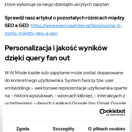
które wykonuje za niego dziesiątki ukrytych zapytań.
Sprawdź nasz artykuł o pozostałych różnicach między
SEO a GEO
:
https://www.agencjawhites.pl/blog/poznaj-6-
roznic-miedzy-geo-a-seo
Personalizacja i jakość wyników
dzięki query fan out
W AI Mode każde sub-zapytanie może zostać dopasowane
do konkretnego użytkownika. System tworzy tzw. user
embeddings – wektorowe reprezentacje użytkownika oparte
na: - historii wyszukiwań, - wzorcach kliknięć, - interakcjach z
urządzeniami, - danych z aplikacji Google (np. Gmail, Google
Pay).
Dzięki temu:
Zgoda
Szczegóły
O plikach cookies