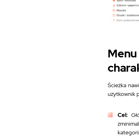
Men
chara
Ścieżka nawi
użytkownik p
Cel:
Gł
zminima
kategorii