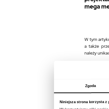
mega me
W tym artyku
a także prz
należy unika
Brea
klucz
Zgoda
Choć oba ele
Niniejsza strona korzysta z
Zrozumienie 