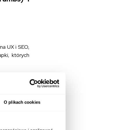
 na UX i SEO,
pki, których
Menu:
O plikach cookies
arne funkcje.
 intuicyjnych