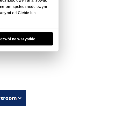
ołecznościowe i analizować
artnerom społecznościowym,
anymi od Ciebie lub
wa i wtórna.
jego dokładną
ę o jeden lub
ezwól na wszystkie
a.