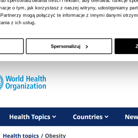
do spersonalizowania treści i reklam, aby oferować funkcje sp
ormacje o tym, jak korzystasz z naszej witryny, udostępniamy p
Partnerzy mogą połączyć te informacje z innymi danymi otrzym
umbs (Ścieżka nawigacyjna)
to nawigacja
konteksto
nia z ich usług.
ak znak "jesteś tutaj" na mapie, pokazując użytkownikowi 
cję w hierarchii serwisu i pozwalając mu łatwo cofnąć si
Spersonalizuj
Z
oziomów. Nie zastępuje menu głównego, lecz je uzupełni