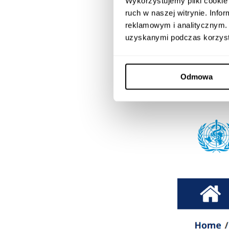
Wykorzystujemy pliki cookie 
serwisów.
ruch w naszej witrynie. Inf
reklamowym i analitycznym. 
Breadcr
uzyskanymi podczas korzysta
Działa j
lokaliza
Odmowa
więcej p