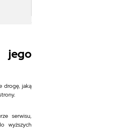
jego
e drogę, jaką
trony.
rze serwisu,
do wyższych