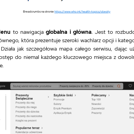
Breadcrumbs na stronie
https://www.who.int/health-topics/obesity
Menu
to nawigacja
globalna i główna
.
Jest to rozbud
wnego, która prezentuje szeroki wachlarz opcji i kateg
 Działa jak szczegółowa mapa całego serwisu, dając u
dostęp do niemal każdego kluczowego miejsca z dowo
e.