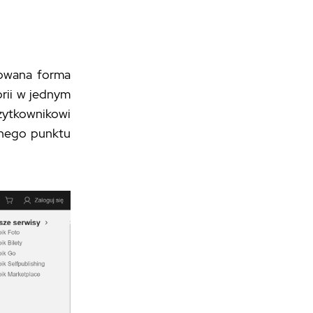
owana forma
orii w jednym
żytkownikowi
lnego punktu