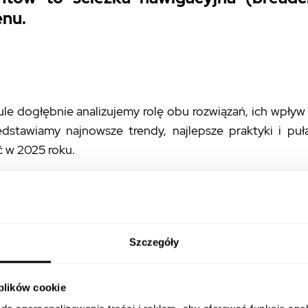
nu.
le dogłębnie analizujemy rolę obu rozwiązań, ich wpływ
edstawiamy najnowsze trendy, najlepsze praktyki i puła
ć w 2025 roku.
dcrumbs vs. Mega 
owe różnice w pigułce
Szczegóły
menty służą nawigacji, pełnią zupełnie inne, komplement
 plików cookie
tej podstawowej różnicy jest kluczem do projektowania