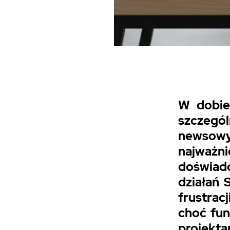
W dobie
szczeg
newsowy
najważ
doświad
działań 
frustrac
choć fun
projekt