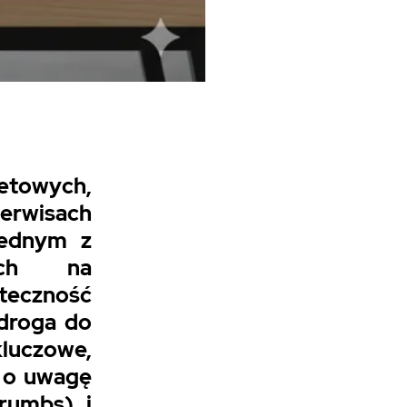
etowych,
rwisach
jednym z
cych na
teczność
 droga do
kluczowe,
e o uwagę
rumbs) i