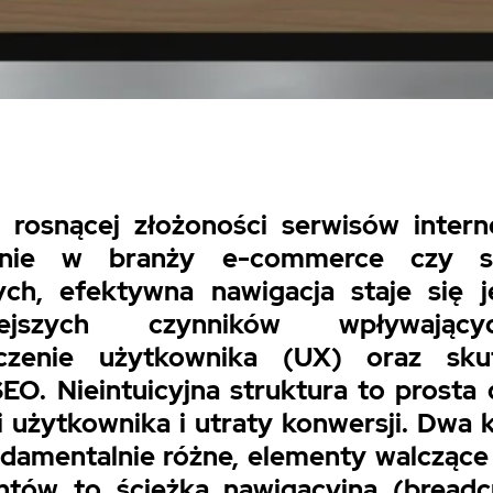
 rosnącej złożoności serwisów intern
ólnie w branży e-commerce czy se
ch, efektywna nawigacja staje się 
niejszych czynników wpływają
czenie użytkownika (UX) oraz sku
SEO. Nieintuicyjna struktura to prosta
ji użytkownika i utraty konwersji. Dwa 
damentalnie różne, elementy walcząc
antów to ścieżka nawigacyjna (breadc