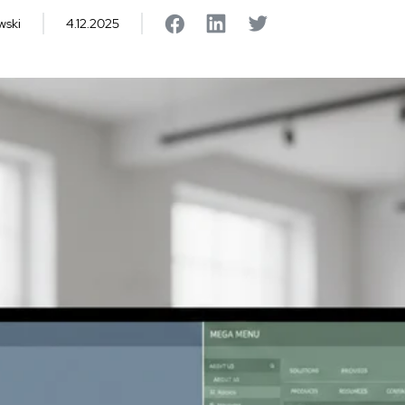
wski
4.12.2025