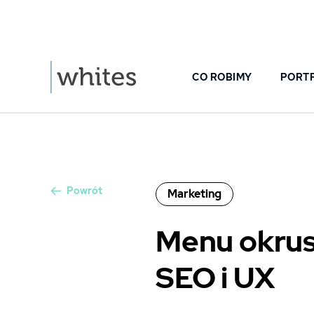
CO ROBIMY
PORT
Powrót
Marketing
Menu okrus
SEO i UX