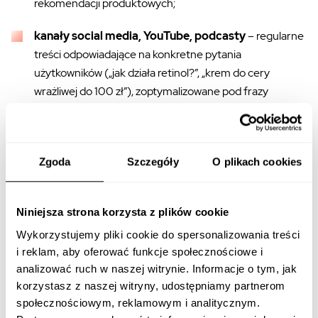
rekomendacji produktowych;
kanały social media, YouTube, podcasty
– regularne
treści odpowiadające na konkretne pytania
użytkowników („jak działa retinol?”, „krem do cery
wrażliwej do 100 zł”), zoptymalizowane pod frazy
pielęgnacyjne i problemy skórne;
obecność w mediach, rankingach,
porównywarkach i katalogach produktów
– sygnały
Zgoda
Szczegóły
O plikach cookies
wiarygodności, które AI traktuje jako potwierdzenie
jakości i reputacji marki;
Niniejsza strona korzysta z plików cookie
powtarzalność komunikatów i recykling treści
–
Wykorzystujemy pliki cookie do spersonalizowania treści
spójna narracja dotycząca składów, efektów i
i reklam, aby oferować funkcje społecznościowe i
zastosowań, widoczna w wielu kanałach, zwiększa szansę
analizować ruch w naszej witrynie. Informacje o tym, jak
na uwzględnienie produktów w rekomendacjach AI.
korzystasz z naszej witryny, udostępniamy partnerom
społecznościowym, reklamowym i analitycznym.