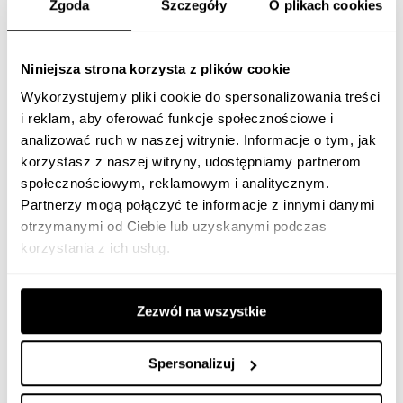
Zgoda
Szczegóły
O plikach cookies
Niniejsza strona korzysta z plików cookie
Zakupy na wielu ekranach — nadal
Wykorzystujemy pliki cookie do spersonalizowania treści
rośnie rola mobile
i reklam, aby oferować funkcje społecznościowe i
analizować ruch w naszej witrynie. Informacje o tym, jak
Raport potwierdza też, że konsumenci nie robią zakupów na
korzystasz z naszej witryny, udostępniamy partnerom
jednym urządzeniu. Ścieżka zakupowa zaczyna się często na
społecznościowym, reklamowym i analitycznym.
telefonie, przechodzi przez desktop, wraca na telefon przy
Partnerzy mogą połączyć te informacje z innymi danymi
finalizacji. Marki i sklepy, które nie zapewniają spójnego
otrzymanymi od Ciebie lub uzyskanymi podczas
korzystania z ich usług.
doświadczenia cross-device, tracą klientów na każdym z tych
etapów.
Zezwól na wszystkie
Co z tego wynika dla strategii marki
Strony, które są dziś dobrze widoczne w Google, często w
Spersonalizuj
ogóle nie pojawiają się w AI Overview ani ChatGPT — to dwa