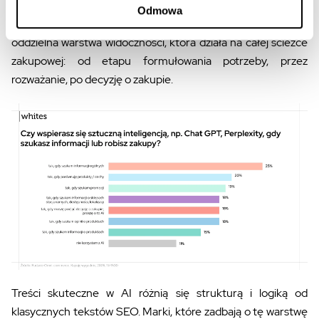
osobne ekosystemy wymagające osobnych działań. GEO,
Odmowa
czyli Generative Engine Optimization, to nie wariant SEO. To
oddzielna warstwa widoczności, która działa na całej ścieżce
zakupowej: od etapu formułowania potrzeby, przez
rozważanie, po decyzję o zakupie.
Treści skuteczne w AI różnią się strukturą i logiką od
klasycznych tekstów SEO. Marki, które zadbają o tę warstwę