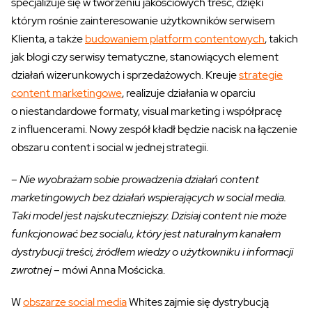
specjalizuje się w tworzeniu jakościowych treść, dzięki
którym rośnie zainteresowanie użytkowników serwisem
Klienta, a także
budowaniem platform contentowych
, takich
jak blogi czy serwisy tematyczne, stanowiących element
działań wizerunkowych i sprzedażowych. Kreuje
strategie
content marketingowe
, realizuje działania w oparciu
o niestandardowe formaty, visual marketing i współpracę
z influencerami. Nowy zespół kładł będzie nacisk na łączenie
obszaru content i social w jednej strategii.
–
Nie wyobrażam sobie prowadzenia działań content
marketingowych bez działań wspierających w social media.
Taki model jest najskuteczniejszy. Dzisiaj content nie może
funkcjonować bez socialu, który jest naturalnym kanałem
dystrybucji treści, źródłem wiedzy o użytkowniku i informacji
zwrotnej
– mówi Anna Mościcka.
W
obszarze social media
Whites zajmie się dystrybucją