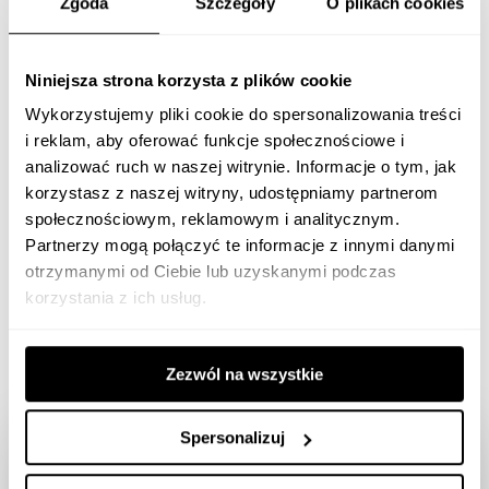
Zgoda
Szczegóły
O plikach cookies
Anna Mościcka ma szerokie doświadczenie w obszarze social
media – była kierownikiem zespołów social mediowych
w Polkomtelu, Cyfrowym Polsacie i Gazeta.pl (Agora SA).
Niniejsza strona korzysta z plików cookie
Jest współzałożycielem School of New Media. Prowadzi
Wykorzystujemy pliki cookie do spersonalizowania treści
szkolenia z zakresu digital marketingu i social media.
i reklam, aby oferować funkcje społecznościowe i
analizować ruch w naszej witrynie. Informacje o tym, jak
korzystasz z naszej witryny, udostępniamy partnerom
społecznościowym, reklamowym i analitycznym.
Partnerzy mogą połączyć te informacje z innymi danymi
otrzymanymi od Ciebie lub uzyskanymi podczas
korzystania z ich usług.
Marcin Kubik
8.08.2016
Zezwól na wszystkie
Spersonalizuj
Dołącz do Digital Insiders