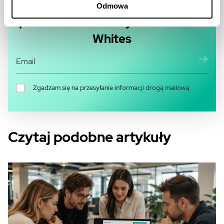
Network! Zapisz się na
Odmowa
powiadomienia o wydarzeniach w
Whites
Zgadzam się na przesyłanie informacji drogą mailową
Czytaj podobne artykuły