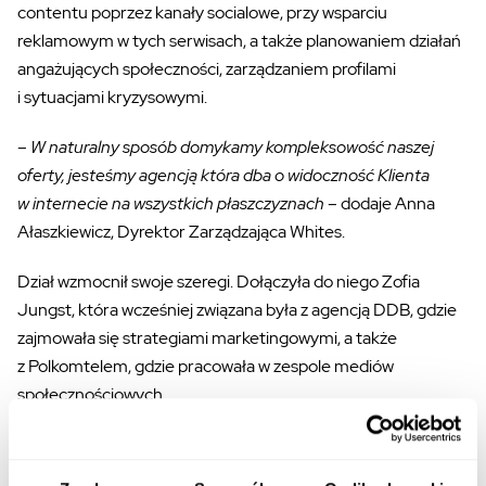
contentu poprzez kanały socialowe, przy wsparciu
reklamowym w tych serwisach, a także planowaniem działań
angażujących społeczności, zarządzaniem profilami
i sytuacjami kryzysowymi.
–
W naturalny sposób domykamy kompleksowość naszej
oferty, jesteśmy agencją która dba o widoczność Klienta
w internecie
na wszystkich płaszczyznach
– dodaje Anna
Ałaszkiewicz, Dyrektor Zarządzająca Whites.
Dział wzmocnił swoje szeregi. Dołączyła do niego Zofia
Jungst, która wcześniej związana była z agencją DDB, gdzie
zajmowała się strategiami marketingowymi, a także
z Polkomtelem, gdzie pracowała w zespole mediów
społecznościowych.
Zespołem pokieruje Anna Mościcka, która
dołączyła
do agencji Whites w marcu 2016 roku jako Head of Growth
.