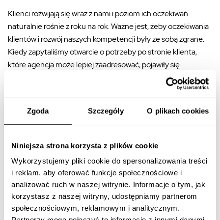
Klienci rozwijają się wraz z nami i poziom ich oczekiwań
naturalnie rośnie z roku na rok. Ważne jest, żeby oczekiwania
klientów i rozwój naszych kompetencji były ze sobą zgrane.
Kiedy zapytaliśmy otwarcie o potrzeby po stronie klienta,
które agencja może lepiej
zaadresować,
pojawiły się
odpowiedzi dotyczące: lepszego
zrozumienia specyfiki
klienta
w procesie tworzenia contentu i aktywne
szukanie
najlepszych i najlepiej dopasowanych rozwiązań
, które
Zgoda
Szczegóły
O plikach cookies
mają potencjał wzrostu. To szalenie trudne, ale niezwykle
potrzebne podejście. Od zespołów agencyjnych wymaga
ścisłego, wspólnego działania, strategicznego myślenia i
Niniejsza strona korzysta z plików cookie
umiejętności spojrzenia na biznes klienta z dystansu.
Wykorzystujemy pliki cookie do spersonalizowania treści
i reklam, aby oferować funkcje społecznościowe i
Wsłuchujemy się w głosy klientów i w tym roku szczególny
analizować ruch w naszej witrynie. Informacje o tym, jak
nacisk położyliśmy na rozwój kompetencji strategicznych
korzystasz z naszej witryny, udostępniamy partnerom
oraz na lepszą organizację pracy w zespołach, które pracują
społecznościowym, reklamowym i analitycznym.
w wielokanałowych kampaniach digital. Wypracowaliśmy
Partnerzy mogą połączyć te informacje z innymi danymi