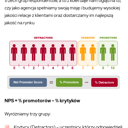
trzech grup respondentów, a to z kolei daje nam ogląd na to,
czy jako agencja spełniamy swoją misję i budujemy wysokiej
jakości relacje z klientami oraz dostarczamy im najlepszą
jakość na rynku
NPS = % promotorów – % krytyków
Wyróżniamy trzy grupy:
Krytycy (Detractors)
–
uczestnicy,
którzy odpowiedzieli