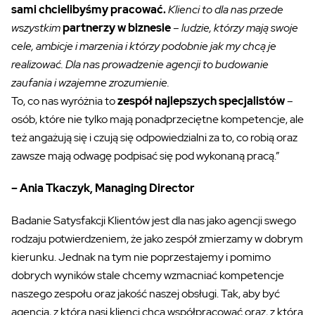
sami chcielibyśmy pracować.
Klienci to dla nas przede
wszystkim
partnerzy w biznesie
– ludzie, którzy mają swoje
cele, ambicje i marzenia i którzy podobnie jak my chcą je
realizować. Dla nas prowadzenie agencji to budowanie
zaufania i wzajemne zrozumienie.
To, co
nas
wyróżnia
to
zespół najlepszych specjalistów
–
osób, które nie tylko mają ponadprzeciętne kompetencje, ale
też angażują
się i czują
się odpowiedzialni za
to, co
robią oraz
zawsze mają odwagę podpisać się pod wykonaną pracą.”
– Ania Tkaczyk, Managing Director
Badanie Satysfakcji
Klientów
jest dla nas jako agencji swego
rodzaju potwierdzeniem, że jako zespół zmierzamy w dobrym
kierunku. Jednak
na tym nie poprzestajemy i pomimo
dobrych wyników stale chcemy wzmacniać kompetencje
naszego zespołu oraz jakość naszej obsługi. Tak, aby być
agencją, z którą nasi klienci chcą współpracować oraz, z którą