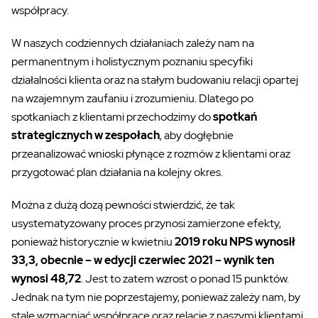
współpracy.
W naszych codziennych działaniach zależy nam na
permanentnym i holistycznym poznaniu specyfiki
działalności klienta oraz
na
stałym budowaniu relacji opartej
na wzajemnym zaufaniu
i
zrozumieniu.
Dlatego po
spotkaniach z klientami
przechodzimy do
spotkań
strategicznych w zespołach
, aby dogłębnie
przeanalizować wnioski płynące z rozmów z klientami oraz
przygotować plan działania na kolejny okres.
Można z dużą dozą pewności stwierdzić, że tak
usystematyzowany proces przynosi zamierzone efekty,
ponieważ historycznie w kwietniu
2019 roku NPS wynosił
33,3, obecnie
–
w edycji czerwiec 2021
–
wynik ten
wynosi 48,72
. Jest to zatem wzrost o ponad 15 punktów.
Jednak na tym nie poprzestajemy,
ponieważ zależy
nam, by
stale wzmacniać współpracę oraz relacje z naszymi klientami.