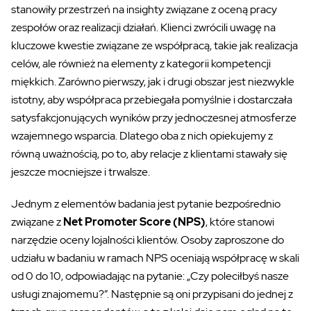
stanowiły przestrzeń na insighty związane z oceną pracy
zespołów oraz realizacji działań. Klienci zwrócili uwagę na
kluczowe kwestie związane ze współpracą, takie jak realizacja
celów, ale również na elementy z kategorii kompetencji
miękkich. Zarówno pierwszy, jak i drugi obszar jest niezwykle
istotny, aby współpraca przebiegała pomyślnie i dostarczała
satysfakcjonujących wyników przy jednoczesnej atmosferze
wzajemnego wsparcia. Dlatego oba z nich opiekujemy z
równą uważnością, po to, aby relacje z klientami stawały się
jeszcze mocniejsze i trwalsze.
Jednym z elementów
badania
jest pytanie bezpośrednio
związane z
Net Promoter Score (NPS)
, które stanowi
narzędzie oceny lojalności klientów. Osoby zaproszone do
udziału w
badaniu
w ramach NPS oceniają współpracę w skali
od 0 do
10,
odpowiadając na
pytanie:
„Czy poleciłbyś nasze
usługi znajomemu?”.
Następnie
są oni przypisani do jednej z