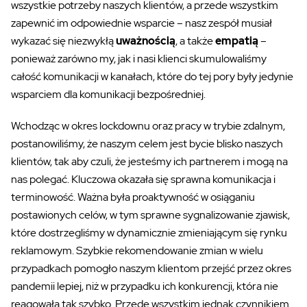
wszystkie potrzeby naszych klientów, a przede wszystkim
zapewnić im odpowiednie wsparcie – nasz zespół musiał
wykazać się niezwykłą
uważnością
, a także
empatią
–
ponieważ zarówno my, jak i nasi klienci skumulowaliśmy
całość komunikacji w kanałach, które do tej pory były jedynie
wsparciem dla komunikacji bezpośredniej.
Wchodząc w okres lockdownu oraz pracy w trybie zdalnym,
postanowiliśmy, że naszym celem jest bycie blisko naszych
klientów, tak aby czuli, że jesteśmy ich partnerem i mogą na
nas polegać. Kluczowa okazała się sprawna komunikacja i
terminowość. Ważna była proaktywność w osiąganiu
postawionych celów, w tym sprawne sygnalizowanie zjawisk,
które dostrzegliśmy w dynamicznie zmieniającym się rynku
reklamowym. Szybkie rekomendowanie zmian w wielu
przypadkach pomogło naszym klientom przejść przez okres
pandemii lepiej, niż w przypadku ich konkurencji, która nie
reagowała tak szybko. Przede wszystkim jednak czynnikiem