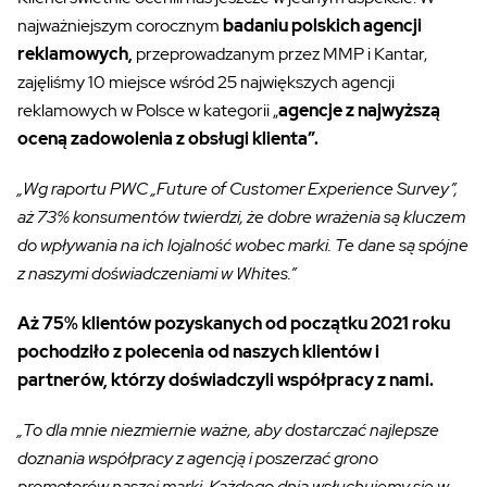
najważniejszym corocznym
badaniu polskich agencji
reklamowych,
przeprowadzanym przez MMP i Kantar,
zajęliśmy 10 miejsce wśród 25 największych agencji
reklamowych w Polsce w kategorii „
agencje z najwyższą
oceną zadowolenia z obsługi klienta”.
„Wg raportu PWC „Future of Customer Experience Survey”,
aż 73% konsumentów twierdzi, że dobre wrażenia są kluczem
do wpływania na ich lojalność wobec marki. Te dane są spójne
z naszymi doświadczeniami w Whites.
”
Aż 75% klientów pozyskanych od początku 2021 roku
pochodziło z polecenia od naszych klientów i
partnerów, którzy doświadczyli współpracy z nami.
„To dla mnie niezmiernie ważne, aby dostarczać najlepsze
doznania współpracy z agencją i poszerzać grono
promotorów naszej marki. Każdego dnia wsłuchujemy się w