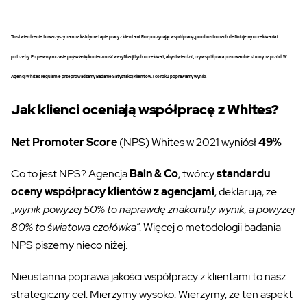
To stwierdzenie towarzyszy nam na każdym etapie pracy z klientami. Rozpoczynając współpracę, po obu stronach definiujemy oczekiwania i
potrzeby. Po pewnym czasie pojawia się konieczność weryfikacji tych oczekiwań, aby stwierdzić, czy współpraca posuwa obie strony na przód. W
Agencji Whites regularnie przeprowadzamy Badanie Satysfakcji Klientów. I co roku poprawiamy wyniki.
Jak klienci oceniają współpracę z Whites?
Net Promoter Score
(NPS) Whites w 2021 wyniósł
49%
Co to jest NPS? Agencja
Bain & Co
, twórcy
standardu
oceny współpracy klientów z agencjami
, deklarują, że
„
wynik powyżej 50% to naprawdę znakomity wynik, a powyżej
80% to światowa czołówka”
. Więcej o metodologii badania
NPS piszemy nieco niżej.
Nieustanna poprawa jakości współpracy z klientami to nasz
strategiczny cel. Mierzymy wysoko. Wierzymy, że ten aspekt